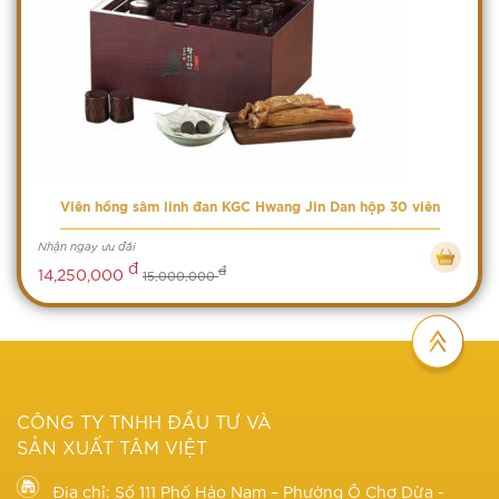
Viên hồng sâm linh đan KGC Hwang Jin Dan hộp 30 viên
Nhận ngay ưu đãi
đ
đ
14,250,000
15,000,000
CÔNG TY TNHH ĐẦU TƯ VÀ
SẢN XUẤT TÂM VIỆT
Địa chỉ: Số 111 Phố Hào Nam – Phường Ô Chợ Dừa -