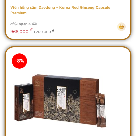
Viên hồng sâm Daedong – Korea Red Ginseng Capsule
Premium
Nhận ngay ưu đãi
đ
đ
968,000
1,200,000
-8%