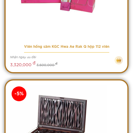
Viên hồng sâm KGC Hwa Ae Rak Q hộp 112 viên
Nhận ngay ưu đãi
đ
đ
3,320,000
3,600,000
-5%