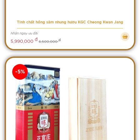
Tinh chất hồng sâm nhung hươu KGC Cheong Kwan Jang
Nhận ngay ưu đãi
đ
đ
5,990,000
6,500,000
-5%