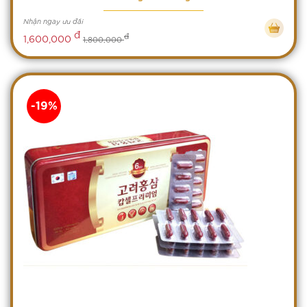
Nhận ngay ưu đãi
đ
đ
1,600,000
1,800,000
-19%