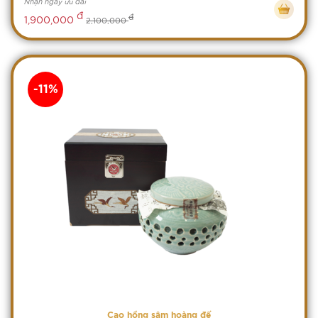
Nhận ngay ưu đãi
đ
đ
1,900,000
2,100,000
-11%
Cao hồng sâm hoàng đế