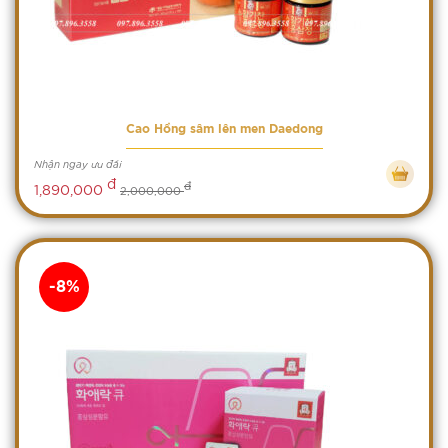
Cao Hồng sâm lên men Daedong
Nhận ngay ưu đãi
đ
đ
1,890,000
2,000,000
-8%