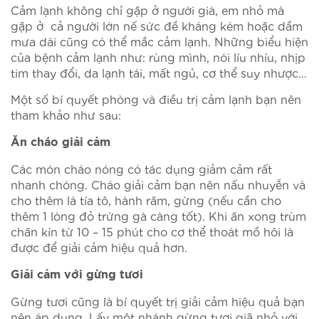
Cảm lạnh không chỉ gặp ở người già, em nhỏ mà
gặp ở cả người lớn nế sức đề kháng kém hoặc dầm
mưa dài cũng có thể mắc cảm lạnh. Những biểu hiện
của bệnh cảm lạnh như: rùng mình, nói líu nhíu, nhịp
tim thay đổi, da lạnh tái, mất ngủ, cơ thể suy nhược…
Một số bí quyết phòng và điều trị cảm lạnh bạn nên
tham khảo như sau:
Ăn cháo giải cảm
Các món cháo nóng có tác dụng giảm cảm rất
nhanh chóng. Cháo giải cảm bạn nên nấu nhuyễn và
cho thêm lá tía tô, hành răm, gừng (nếu cần cho
thêm 1 lòng đỏ trứng gà càng tốt). Khi ăn xong trùm
chăn kín từ 10 – 15 phút cho cơ thể thoát mồ hôi là
được để giải cảm hiệu quả hơn.
Giải cảm với gừng tươi
Gừng tươi cũng là bí quyết trị giải cảm hiệu quả bạn
nên áp dụng. Lấy một nhánh gừng tươi giã nhỏ với