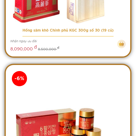
Hồng sâm khô Chính phủ KGC 300g số 30 (19 củ)
Nhận ngay ưu đãi
đ
đ
8,090,000
8,500,000
-6%