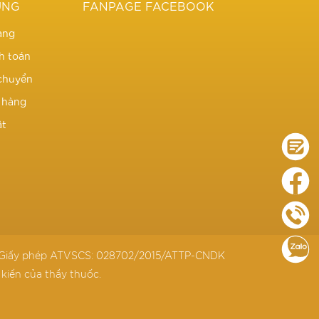
UNG
FANPAGE FACEBOOK
àng
h toán
chuyển
ả hàng
ật
i – Giấy phép ATVSCS: 028702/2015/ATTP-CNDK
kiến của thầy thuốc.