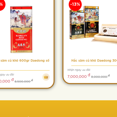
8%
-13%
 sâm củ khô 600gr Daedong số
Hắc sâm củ khô Daedong 30
Nhận ngay ưu đãi
đ
gay ưu đãi
đ
7,000,000
8,000,000
đ
đ
0,000
8,500,000