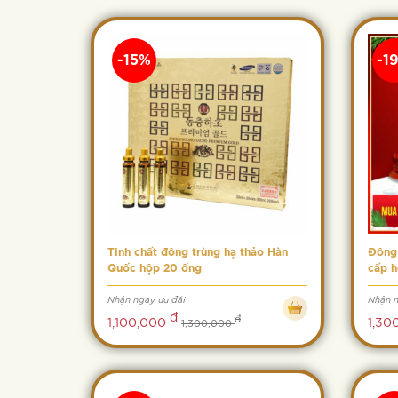
-15%
-1
Tinh chất đông trùng hạ thảo Hàn
Đông 
Quốc hộp 20 ống
cấp h
Nhận ngay ưu đãi
Nhận n
đ
đ
1,100,000
1,30
1,300,000