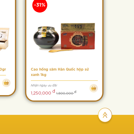
-31%
0gr
Cao hồng sâm Hàn Quốc hộp sứ
xanh 1kg
Nhận ngay ưu đãi
đ
đ
1,250,000
1,800,000