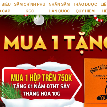
 BIẾU
SÂM CHÍNH PHỦ
NHÂN SÂM
THẢO DƯỢC
LI
O CẤP
KGC
HÀN QUỐC
QUÝ HIẾM
H