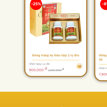
-25%
-
Đông trùng hạ thảo hộp 2 lọ Bio
Hồng
30
Nhận ngay ưu đãi
đ
Nhận n
đ
900,000
1,200,000
7,80