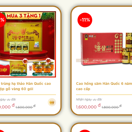
9%
-11%
trùng hạ thảo Hàn Quốc cao
Cao hồng sâm Hàn Quốc 6 năm
ộp gỗ vàng 60 gói
cao cấp
gay ưu đãi
Nhận ngay ưu đãi
đ
đ
đ
đ
0,000
1,600,000
1,600,000
1,800,000