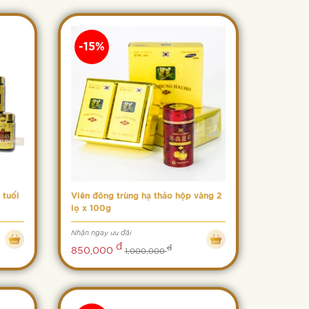
-15%
 tuổi
Viên đông trùng hạ thảo hộp vàng 2
lọ x 100g
Nhận ngay ưu đãi
đ
đ
850,000
1,000,000