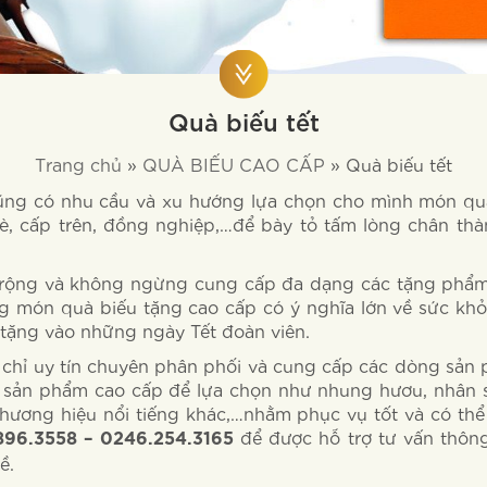
Quà biếu tết
Trang chủ
»
QUÀ BIẾU CAO CẤP
»
Quà biếu tết
ũng có nhu cầu và xu hướng lựa chọn cho mình món quà 
, cấp trên, đồng nghiệp,…để bày tỏ tấm lòng chân thà
 rộng và không ngừng cung cấp đa dạng các tặng phẩm
g món quà biếu tặng cao cấp có ý nghĩa lớn về sức khỏ
tặng vào những ngày Tết đoàn viên.
 chỉ uy tín chuyên phân phối và cung cấp các dòng sản
ản phẩm cao cấp để lựa chọn như nhung hươu, nhân sâm
thương hiệu nổi tiếng khác,…nhằm phục vụ tốt và có thể
để được hỗ trợ tư vấn thông
896.3558 – 0246.254.3165
ề.