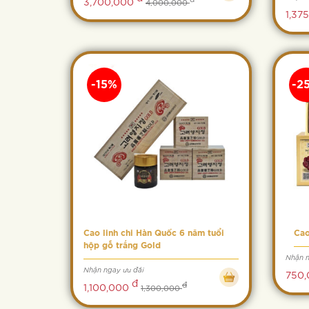
3,700,000
4,000,000
1,37
-15%
-2
Cao linh chi Hàn Quốc 6 năm tuổi
Cao
hộp gỗ trắng Gold
Nhận n
Nhận ngay ưu đãi
750
đ
đ
1,100,000
1,300,000