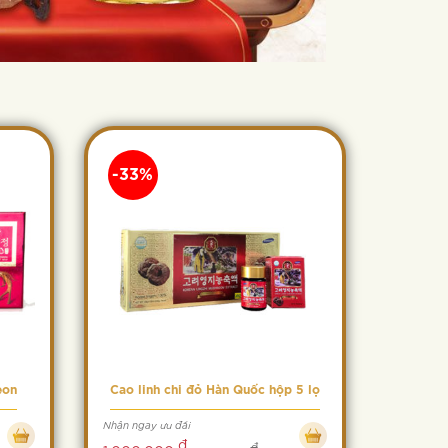
-33%
eon
Cao linh chi đỏ Hàn Quốc hộp 5 lọ
Nhận ngay ưu đãi
đ
đ