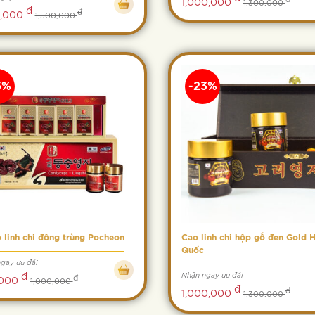
1,000,000
1,300,000
đ
đ
5,000
1,500,000
5%
-23%
 linh chi đông trùng Pocheon
Cao linh chi hộp gỗ đen Gold 
Quốc
gay ưu đãi
đ
Nhận ngay ưu đãi
đ
,000
1,000,000
đ
đ
1,000,000
1,300,000