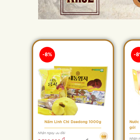
-8%
-
Nấm Linh Chi Daedong 1000g
Nước 
gói
Nhận ngay ưu đãi
đ
Nhận n
đ