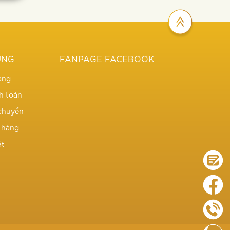
UNG
FANPAGE FACEBOOK
àng
h toán
chuyển
ả hàng
ật