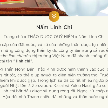
Nấm Linh Chi
Trang chủ
»
THẢO DƯỢC QUÝ HIẾM
»
Nấm Linh Chi
 cấp của đất nước, xứ sở của những thần dược tự nhiên n
ới những công dụng thần kỳ do công ty Samsung sản xu
nấm linh chi
trên thị trường Việt Nam đã nhanh chóng đư
cái tên “
”.
linh chi
ng Thần Nông Bản Thảo Kinh được hình thành vào cuối
 rất tốt, có thể giúp người ta diên niên trường thọ. Tr
 hiếm khi được gặp. Trong lịch sử đã có rất nhiều người
người Nhật tên là Zenzaburo Kasai và Yukio Naoi, giáo s
ây linh chi bắt đầu được sử dụng rộng rãi. Ngoại sử chép
hái Hậu đời nhà Thanh chiêu đãi những xứ thần nước ng