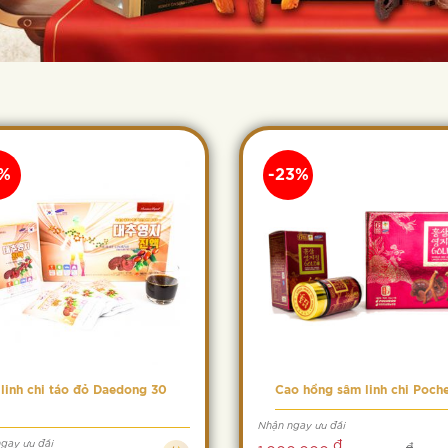
8%
-23%
linh chi táo đỏ Daedong 30
Cao hồng sâm linh chi Poch
Nhận ngay ưu đãi
đ
gay ưu đãi
đ