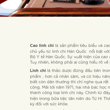
là sản phẩm tiêu biểu và cao
Cao linh chi
chủ yếu từ linh chi Hàn Quốc nổi bật v
Bộ Y tế Hàn Quốc. Sự xuất hiện của
cao 
Tuy nhiên, không phải ai cũng hiểu rõ về 
là thảo dược đứng đầu tiên tro
Linh
chi
phẩm , hơn cả nhân sâm, và có hiệu năng
biết còn dân thường thì chỉ nghe qua rất
công. Mãi tới năm 1971, hai nhà bác học 
thành công loại linh chi này. Chính từ đ
hiện trong bữa tiệc tân niên do Từ Hi T
kỳ đối với sức khỏe.