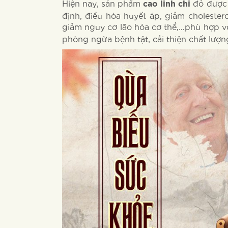
Hiện nay, sản phẩm
đỏ được 
cao linh chi
định, điều hòa huyết áp, giảm cholester
giảm nguy cơ lão hóa cơ thể,…phù hợp v
phòng ngừa bệnh tật, cải thiện chất lượ