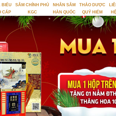
 BIẾU
SÂM CHÍNH PHỦ
NHÂN SÂM
THẢO DƯỢC
LI
O CẤP
KGC
HÀN QUỐC
QUÝ HIẾM
H