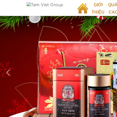
GIỚI
QUÀ
THIỆU
CA