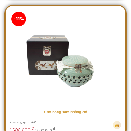
-11%
Cao hồng sâm hoàng đế
Nhận ngay ưu đãi
đ
đ
1,600,000
1,800,000