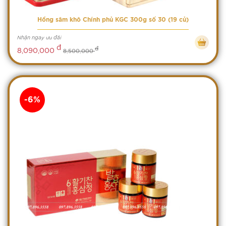
Hồng sâm khô Chính phủ KGC 300g số 30 (19 củ)
Nhận ngay ưu đãi
đ
đ
8,090,000
8,500,000
-6%