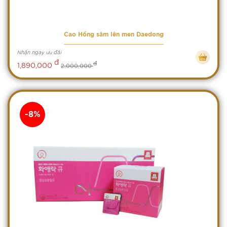
Cao Hồng sâm lên men Daedong
Nhận ngay ưu đãi
đ
đ
1,890,000
2,000,000
-8%