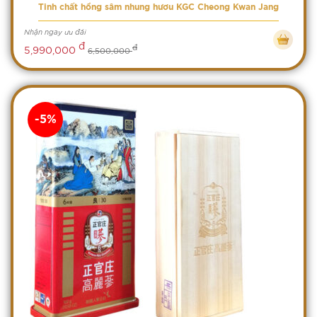
Tinh chất hồng sâm nhung hươu KGC Cheong Kwan Jang
Nhận ngay ưu đãi
đ
đ
5,990,000
6,500,000
-5%