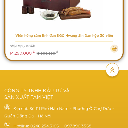
Viên hồng sâm linh đan KGC Hwang Jin Dan hộp 30 viên
Nhận ngay ưu đãi
đ
đ
14,250,000
15,000,000
CÔNG TY TNHH ĐẦU TƯ VÀ
SẢN XUẤT TÂM VIỆT
Địa chỉ: Số 111 Phố Hào Nam – Phường Ô Chợ Dừa -
Quận Đống Đa – Hà Nội
Hotline: 0246.254.3165 – 097.896.3558