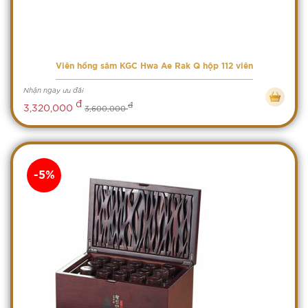
Viên hồng sâm KGC Hwa Ae Rak Q hộp 112 viên
Nhận ngay ưu đãi
đ
đ
3,320,000
3,600,000
-5%