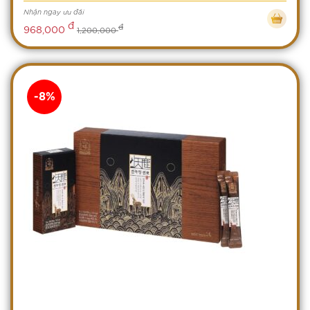
Nhận ngay ưu đãi
đ
đ
968,000
1,200,000
-8%