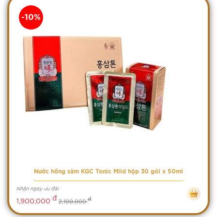
-10%
Nước hồng sâm KGC Tonic Mild hộp 30 gói x 50ml
Nhận ngay ưu đãi
đ
đ
1,900,000
2,100,000