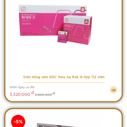
Viên hồng sâm KGC Hwa Ae Rak Q hộp 112 viên
Nhận ngay ưu đãi
đ
đ
3,320,000
3,600,000
-5%