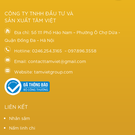
CÔNG TY TNHH ĐẦU TƯ VÀ
SẢN XUẤT TÂM VIỆT
Địa chỉ: Số 111 Phố Hào Nam – Phường Ô Chợ Dừa -
Quận Đống Đa – Hà Nội
Hotline: 0246.254.3165 – 097.896.3558
Email: contacttamviet@gmail.com
Website: tamvietgroup.com
LIÊN KẾT
Nhân sâm
Nấm linh chi