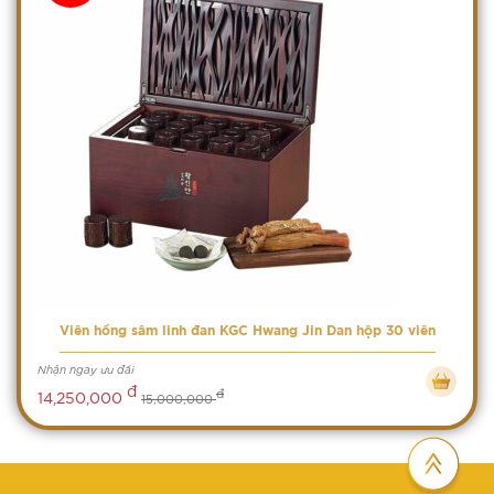
Viên hồng sâm linh đan KGC Hwang Jin Dan hộp 30 viên
Nhận ngay ưu đãi
đ
đ
14,250,000
15,000,000