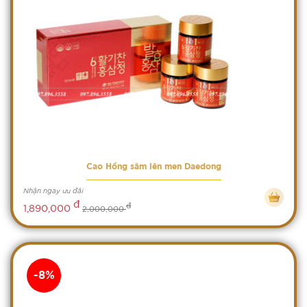
Cao Hồng sâm lên men Daedong
Nhận ngay ưu đãi
đ
đ
1,890,000
2,000,000
-8%