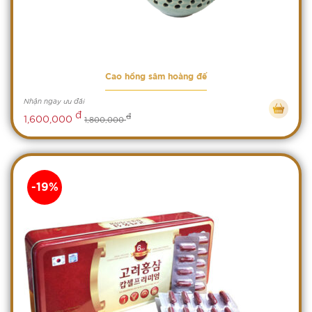
Cao hồng sâm hoàng đế
Nhận ngay ưu đãi
đ
đ
1,600,000
1,800,000
-19%