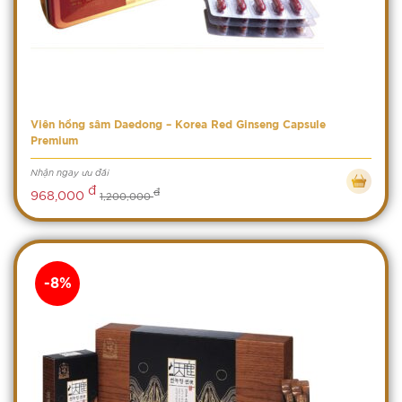
Viên hồng sâm Daedong – Korea Red Ginseng Capsule
Premium
Nhận ngay ưu đãi
đ
đ
968,000
1,200,000
-8%