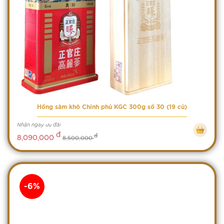
Hồng sâm khô Chính phủ KGC 300g số 30 (19 củ)
Nhận ngay ưu đãi
đ
đ
8,090,000
8,500,000
-6%