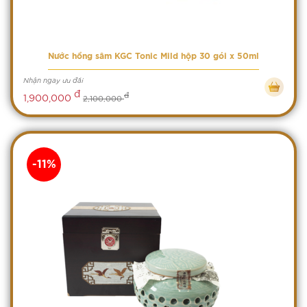
Nước hồng sâm KGC Tonic Mild hộp 30 gói x 50ml
Nhận ngay ưu đãi
đ
đ
1,900,000
2,100,000
-11%