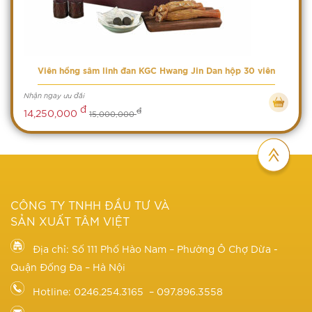
Viên hồng sâm linh đan KGC Hwang Jin Dan hộp 30 viên
Nhận ngay ưu đãi
đ
đ
14,250,000
15,000,000
CÔNG TY TNHH ĐẦU TƯ VÀ
SẢN XUẤT TÂM VIỆT
Địa chỉ: Số 111 Phố Hào Nam – Phường Ô Chợ Dừa -
Quận Đống Đa – Hà Nội
Hotline: 0246.254.3165 – 097.896.3558