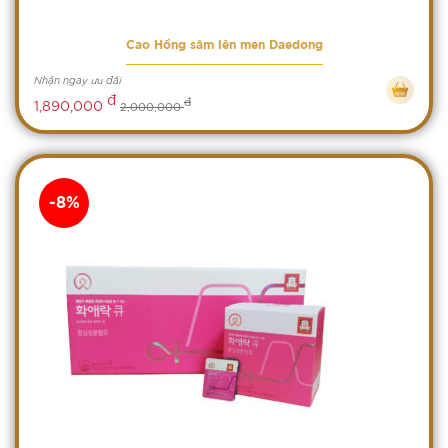
Cao Hồng sâm lên men Daedong
Nhận ngay ưu đãi
đ
đ
1,890,000
2,000,000
-8%