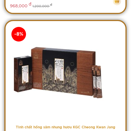
đ
đ
968,000
1,200,000
-8%
Tinh chất hồng sâm nhung hươu KGC Cheong Kwan Jang