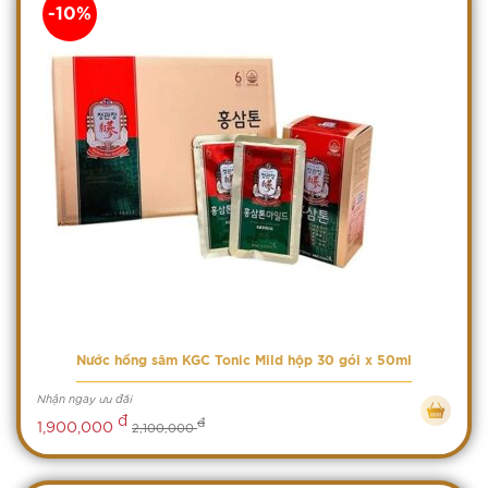
-10%
Nước hồng sâm KGC Tonic Mild hộp 30 gói x 50ml
Nhận ngay ưu đãi
đ
đ
1,900,000
2,100,000