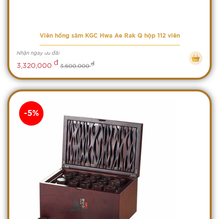
Viên hồng sâm KGC Hwa Ae Rak Q hộp 112 viên
Nhận ngay ưu đãi
đ
đ
3,320,000
3,600,000
-5%