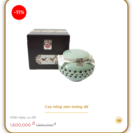
-11%
Cao hồng sâm hoàng đế
Nhận ngay ưu đãi
đ
đ
1,600,000
1,800,000