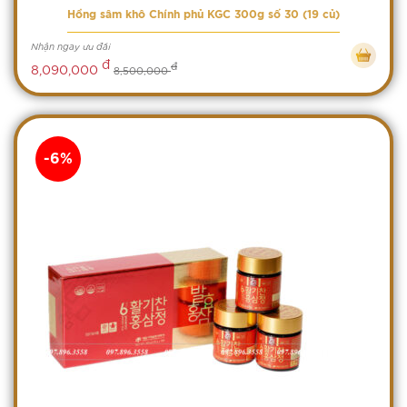
Hồng sâm khô Chính phủ KGC 300g số 30 (19 củ)
Nhận ngay ưu đãi
đ
đ
8,090,000
8,500,000
-6%