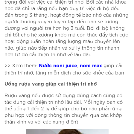
trọng đối với việc cải thiện trí nhớ. Bởi các nhà khoa
học đã chỉ ra rằng nếu bạn duy trì việc đi bộ đều
đặn trong 3 tháng, hoạt động tế bào nhớ của những
người thường xuyên luyện tập đều đặn sẽ tương
đương với người trẻ hơn họ 3 tuổi. Bởi đi bộ không
chỉ tốt cho hệ xương khớp mà còn thúc đẩy tích cực
hoạt động tuần hoàn tăng lượng máu chuyển lên
não, giúp não tiếp nhận và xử lý thông tin nhanh
hơn từ đó cải thiện trí nhớ về lâu dài.
>> Xem thêm:
,
giúp cải
Nước noni juice
noni max
thiện trí nhớ, tăng miễn dịch cho sức khỏe của bạn
Uống rượu vang giúp cải thiện trí nhớ
Rượu vang nếu được sử dụng đúng cách cũng có
tác dụng cải thiện trí nhớ lâu dài. Mỗi ngày bạn có
thể uống 1 đến 2 ly để giúp cho bộ não phản ứng
phù hợp với dòng thông tin chuyển qua các khớp
thần kinh và với các xung điện).