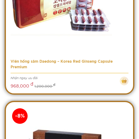
Viên hồng sâm Daedong – Korea Red Ginseng Capsule
Premium
Nhận ngay ưu đãi
đ
đ
968,000
1,200,000
-8%