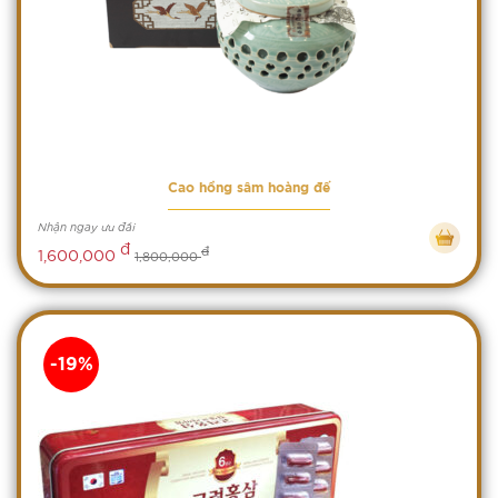
Cao hồng sâm hoàng đế
Nhận ngay ưu đãi
đ
đ
1,600,000
1,800,000
-19%