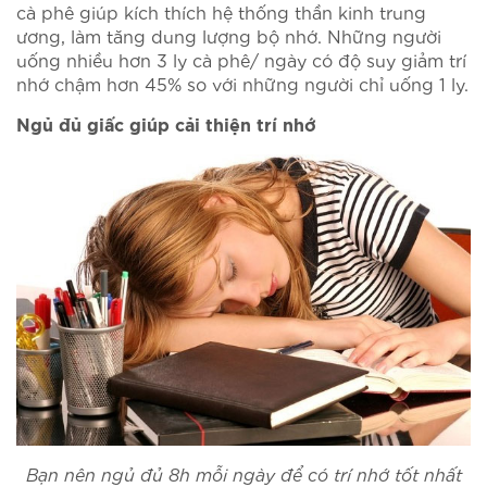
cà phê giúp kích thích hệ thống thần kinh trung
ương, làm tăng dung lượng bộ nhớ. Những người
uống nhiều hơn 3 ly cà phê/ ngày có độ suy giảm trí
nhớ chậm hơn 45% so với những người chỉ uống 1 ly.
Ngủ đủ giấc giúp cải thiện trí nhớ
Bạn nên ngủ đủ 8h mỗi ngày để có trí nhớ tốt nhất