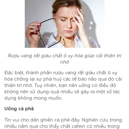
Rượu vang rất giàu chất ô xy hóa giúp cải thiện trí
nhớ
Đặc biệt, thành phần rượu vang rất giàu chất ô xy
hóa chống lại sự phá huỷ các tế bào não qua đó cải
thiện trí nhớ. Tuy nhiên, bạn nên uống có điều độ
không nên sử dụng quá nhiều sẽ gây ra một số tác
dụng không mong muốn.
Uống cà phê
Tin vui cho dân ghiền cà phê đây. Nghiên cứu trong
nhiều năm qua cho thấy chất cafein có nhiều trong