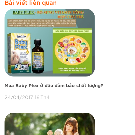
Bài viết liên quan
Mua Baby Plex ở đâu đảm bảo chất lượng?
24/04/2017 16:Th4