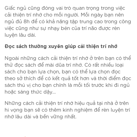
Giấc ngủ cũng đóng vai trò quan trọng trong việc
cải thiện trí nhớ cho mỗi người. Mỗi ngày bạn nên
ngủ đủ 8h để có khả năng tập trung cao trong công
việc cũng như sự nhạy bén của trí não được rèn
luyện lâu dài.
Đọc sách thường xuyên giúp cải thiện trí nhớ
Ngoài những cách cải thiện trí nhớ ở trên bạn có thể
thử đọc sách để mài dũa trí nhớ. Có rất nhiều loại
sách cho bạn lựa chọn, bạn có thể lựa chọn đọc
theo sở thích để có kết quả tốt hơn và thời điểm đọc
sách thú vị cho bạn chính là mỗi tối trước khi đi ngủ
hoặc sáng thức dậy…
Những cách cải thiện trí nhớ hiệu quả tại nhà ở trên
hi vọng bạn sẽ có thêm kinh nghiệm để rèn luyện trí
nhớ lâu dài và bền vững nhất.