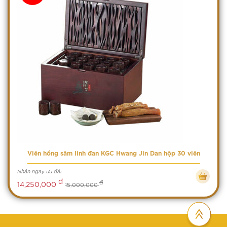
Viên hồng sâm linh đan KGC Hwang Jin Dan hộp 30 viên
Nhận ngay ưu đãi
đ
đ
14,250,000
15,000,000