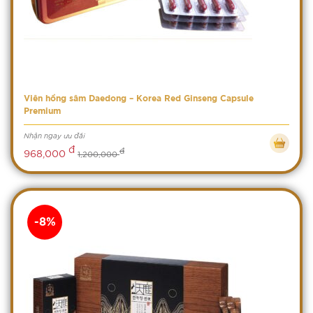
Viên hồng sâm Daedong – Korea Red Ginseng Capsule
Premium
Nhận ngay ưu đãi
đ
đ
968,000
1,200,000
-8%