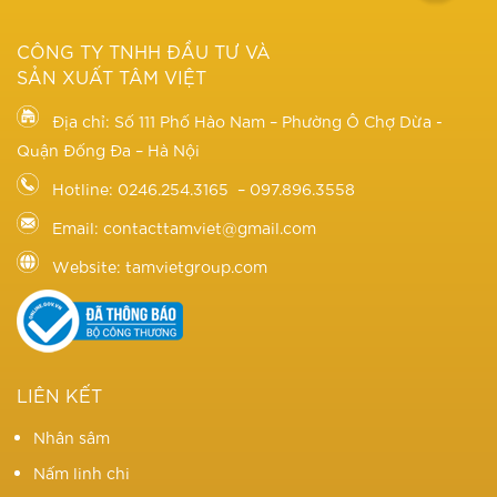
CÔNG TY TNHH ĐẦU TƯ VÀ
SẢN XUẤT TÂM VIỆT
Địa chỉ: Số 111 Phố Hào Nam – Phường Ô Chợ Dừa -
Quận Đống Đa – Hà Nội
Hotline: 0246.254.3165 – 097.896.3558
Email: contacttamviet@gmail.com
Website: tamvietgroup.com
LIÊN KẾT
Nhân sâm
Nấm linh chi