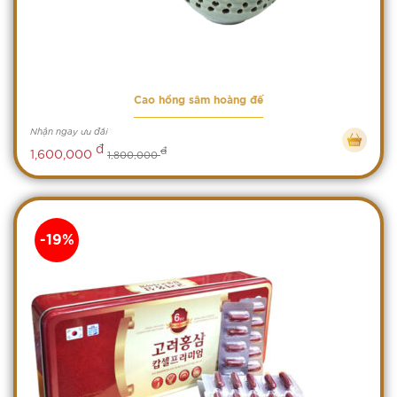
Cao hồng sâm hoàng đế
Nhận ngay ưu đãi
đ
đ
1,600,000
1,800,000
-19%