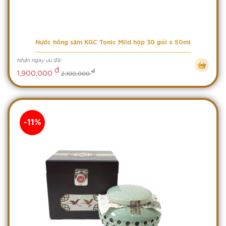
Nước hồng sâm KGC Tonic Mild hộp 30 gói x 50ml
Nhận ngay ưu đãi
đ
đ
1,900,000
2,100,000
-11%