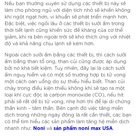
Nếu bạn thường xuyên sử dụng các thiết bị này sẽ
làm cho phòng ngủ với diện tích nhỏ sẽ khiến không
khí ngột ngạt hơn, vi khuẩn sẽ phát triển mạnh hơn.
Đặc biệt, việc ngồi lâu ở các thiết bị sưởi ấm trong
thời tiết lạnh cũng khiến sức đề kháng của cơ thể
giảm, khi ra bên ngoài trời sẽ khó thích ứng với nhiệt
độ và khả năng chịu lạnh sẽ kém hơn.
Ngoài cách sưởi ấm bằng các thiết bị, thì cách sưởi
ấm bằng than tổ ong, than củi cũng được áp dụng
bởi nó khá tiết kiệm. Tuy nhiên, đây lại là cách sưởi
ấm nguy hiểm và có một số trường hợp bị tử vong
một cách oan uổng do sự thiếu hiểu biết. Than củi
cháy trong điều kiện thiếu không khí sẽ tạo ra một
loại khí cực độc là carbon monoxide (CO), nếu hít
phải sẽ rất dễ bị tử vong, nhẹ hơn thì để lại di chứng
thần kinh – tâm thần. Bên cạnh đó việc tăng miễn
dịch trong những ngày đông là rất cần thiết, các bạn
có thể tìm hiểu các sản phẩm làm tăng hệ miễn dịch
nhanh như:
và
.
Noni
sản phẩm noni max USA