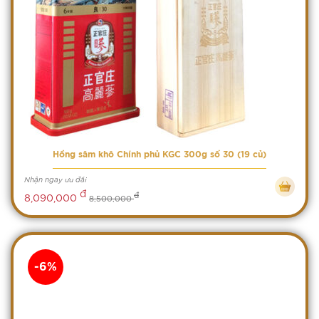
Hồng sâm khô Chính phủ KGC 300g số 30 (19 củ)
Nhận ngay ưu đãi
đ
đ
8,090,000
8,500,000
-6%