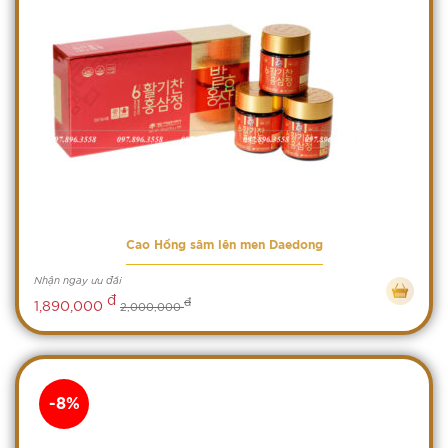
Cao Hồng sâm lên men Daedong
Nhận ngay ưu đãi
đ
đ
1,890,000
2,000,000
-8%