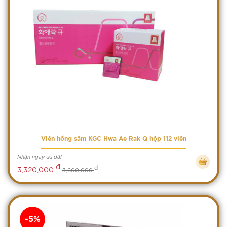
Viên hồng sâm KGC Hwa Ae Rak Q hộp 112 viên
Nhận ngay ưu đãi
đ
đ
3,320,000
3,600,000
-5%