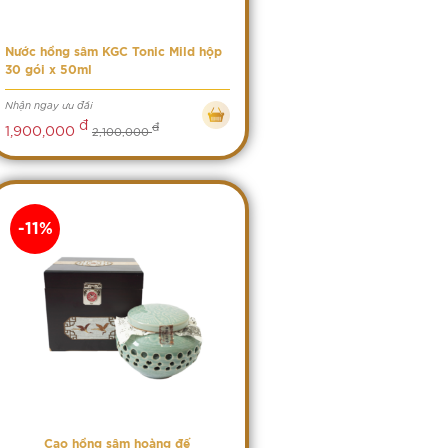
Nước hồng sâm KGC Tonic Mild hộp
30 gói x 50ml
Nhận ngay ưu đãi
đ
đ
1,900,000
2,100,000
-11%
Cao hồng sâm hoàng đế