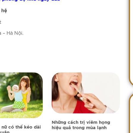
 hệ
t
– Hà Nội.
Những cách trị viêm họng
 nữ có thể kéo dài
hiệu quả trong mùa lạnh
 xuân