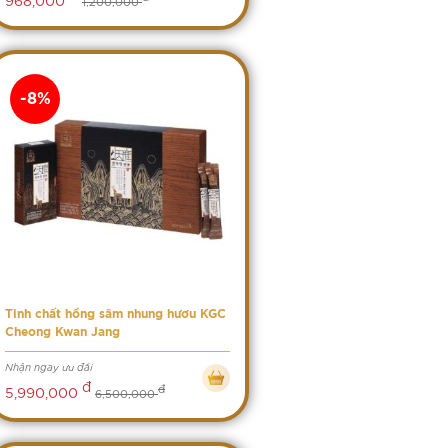
1,200,000
-8%
Tinh chất hồng sâm nhung hươu KGC
Cheong Kwan Jang
Nhận ngay ưu đãi
đ
đ
5,990,000
6,500,000