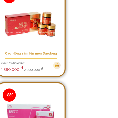
Cao Hồng sâm lên men Daedong
Nhận ngay ưu đãi
đ
đ
1,890,000
2,000,000
-8%