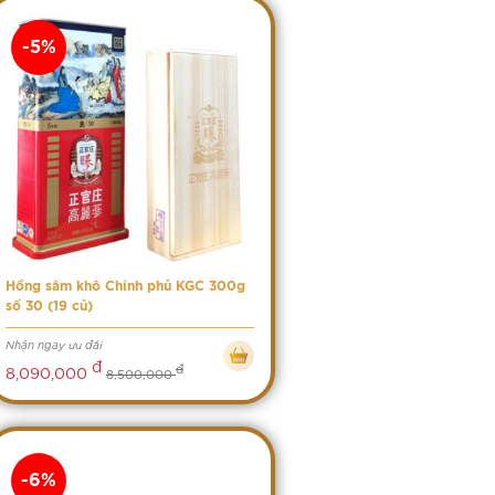
-5%
Hồng sâm khô Chính phủ KGC 300g
số 30 (19 củ)
Nhận ngay ưu đãi
đ
đ
8,090,000
8,500,000
-6%