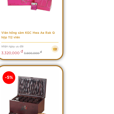
Viên hồng sâm KGC Hwa Ae Rak Q
hộp 112 viên
Nhận ngay ưu đãi
đ
đ
3,320,000
3,600,000
-5%