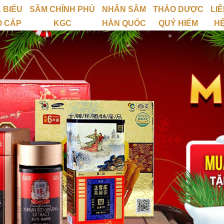
 BIẾU
SÂM CHÍNH PHỦ
NHÂN SÂM
THẢO DƯỢC
LI
O CẤP
KGC
HÀN QUỐC
QUÝ HIẾM
H