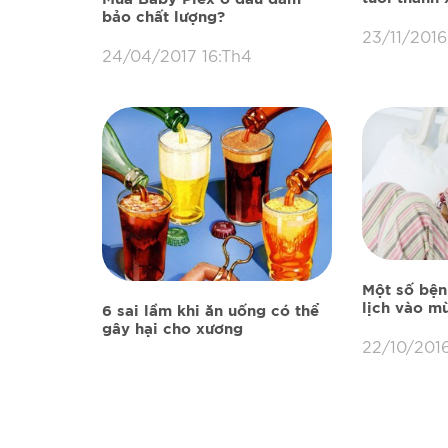
bảo chất lượng?
23/11/2016
24/04/2017 16:Th4
Một số bện
lịch vào m
6 sai lầm khi ăn uống có thể
gây hại cho xương
22/10/201