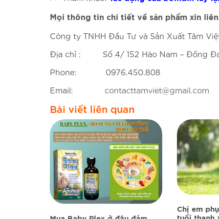
Mọi thông tin chi tiết về sản phẩm xin liên
Công ty TNHH Đầu Tư và Sản Xuất Tâm Việ
Địa chỉ : Số 4/ 152 Hào Nam – Đống Đa 
Phone: 0976.450.808
Email:
contacttamviet@gmail.com
Bài viết liên quan
Chị em phụ
tuổi thanh
Mua Baby Plex ở đâu đảm