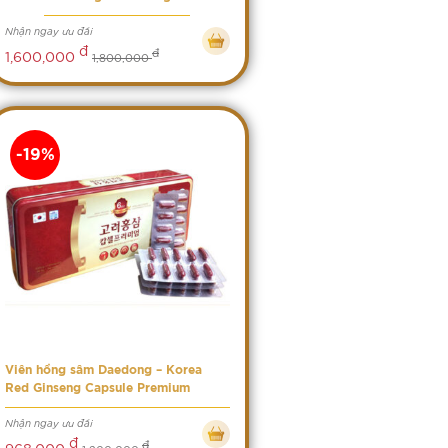
Nhận ngay ưu đãi
đ
đ
1,600,000
1,800,000
-19%
Viên hồng sâm Daedong – Korea
Red Ginseng Capsule Premium
Nhận ngay ưu đãi
đ
đ
968,000