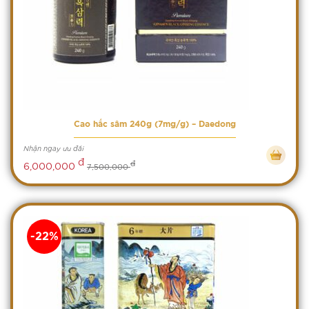
Cao hắc sâm 240g (7mg/g) – Daedong
Nhận ngay ưu đãi
đ
đ
6,000,000
7,500,000
-22%