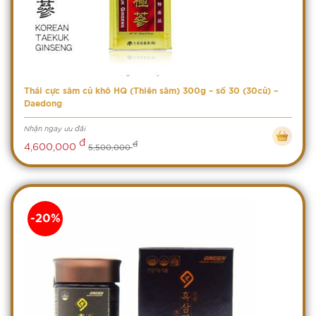
Thái cực sâm củ khô HQ (Thiên sâm) 300g – số 30 (30củ) –
Daedong
Nhận ngay ưu đãi
đ
đ
4,600,000
5,500,000
-20%