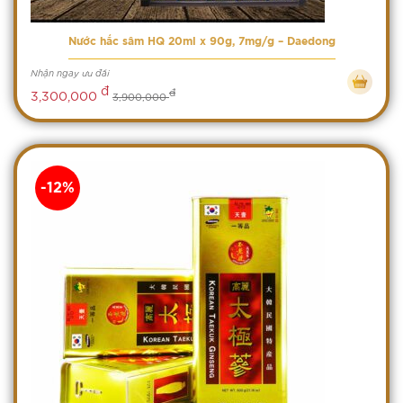
Nước hắc sâm HQ 20ml x 90g, 7mg/g – Daedong
Nhận ngay ưu đãi
đ
đ
3,300,000
3,900,000
-12%