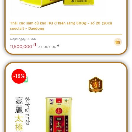
Thái cực sâm củ khô HQ (Thiên sâm) 600g – số 20 (20củ
special) – Daedong
Nhận ngay ưu đãi
đ
đ
11,500,000
13,000,000
-16%