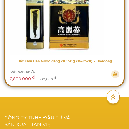
Hắc sâm Hàn Quốc dạng củ 150g (16-25củ) – Daedong
Nhận ngay ưu đãi
đ
đ
2,800,000
3,600,000
CÔNG TY TNHH ĐẦU TƯ VÀ
SẢN XUẤT TÂM VIỆT