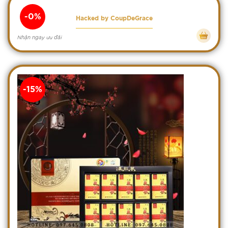
-0%
Hacked by CoupDeGrace
Nhận ngay ưu đãi
-15%