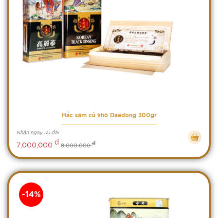
Hắc sâm củ khô Daedong 300gr
Nhận ngay ưu đãi
đ
đ
7,000,000
8,000,000
-14%