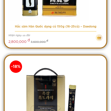
Hắc sâm Hàn Quốc dạng củ 150g (16-25củ) – Daedong
Nhận ngay ưu đãi
đ
đ
2,800,000
3,600,000
-18%