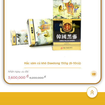
Hắc sâm củ khô Daedong 150g (6-10củ)
Nhận ngay ưu đãi
đ
đ
3,600,000
4,200,000