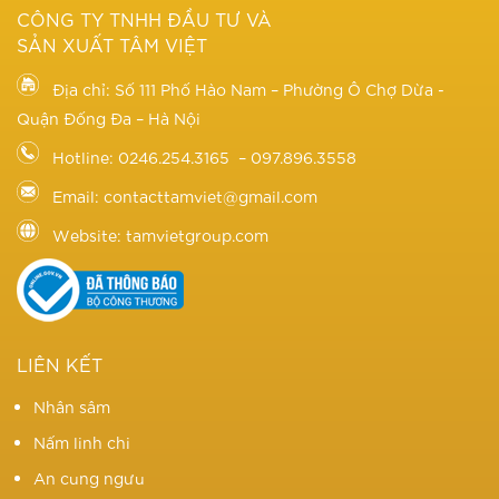
CÔNG TY TNHH ĐẦU TƯ VÀ
SẢN XUẤT TÂM VIỆT
Địa chỉ: Số 111 Phố Hào Nam – Phường Ô Chợ Dừa -
Quận Đống Đa – Hà Nội
Hotline: 0246.254.3165 – 097.896.3558
Email: contacttamviet@gmail.com
Website: tamvietgroup.com
LIÊN KẾT
Nhân sâm
Nấm linh chi
An cung ngưu