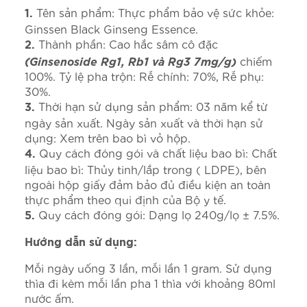
Tên sản phẩm: Thực phẩm bảo vệ sức khỏe:
1.
Ginssen Black Ginseng Essence.
Thành phần: Cao hắc sâm cô đặc
2.
(Ginsenoside Rg1, Rb1 và Rg3 7mg/g)
chiếm
100%. Tỷ lệ pha trộn: Rễ chính: 70%, Rễ phụ:
30%.
Thời hạn sử dụng sản phẩm: 03 năm kể từ
3.
ngày sản xuất. Ngày sản xuất và thời hạn sử
dụng: Xem trên bao bì vỏ hộp.
Quy cách đóng gói và chất liệu bao bì: Chất
4.
liệu bao bì: Thủy tinh/lắp trong ( LDPE), bên
ngoài hộp giấy đảm bảo đủ điều kiện an toàn
thực phẩm theo qui định của Bộ y tế.
Quy cách đóng gói: Dạng lọ 240g/lọ ± 7.5%.
5.
Hướng dẫn sử dụng:
Mỗi ngày uống 3 lần, mỗi lần 1 gram. Sử dụng
thìa đi kèm mỗi lần pha 1 thìa với khoảng 80ml
nước ấm.