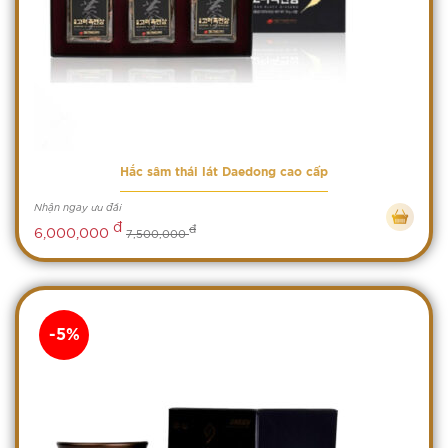
Hắc sâm thái lát Daedong cao cấp
Nhận ngay ưu đãi
đ
đ
6,000,000
7,500,000
-5%