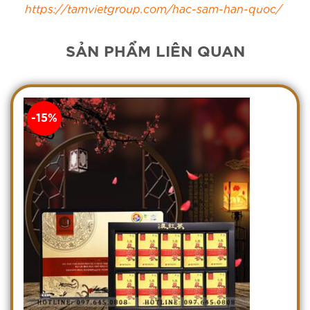
https://tamvietgroup.com/hac-sam-han-quoc/
SẢN PHẨM LIÊN QUAN
-15%