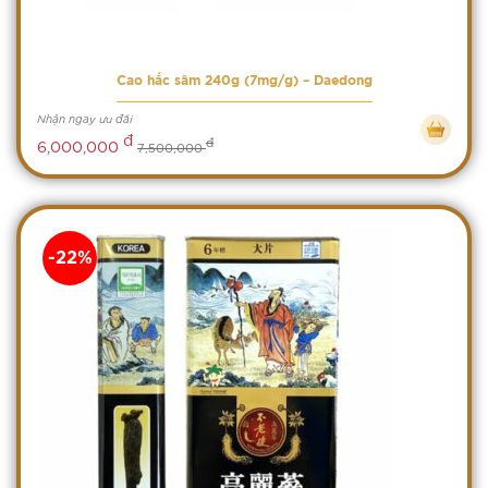
Cao hắc sâm 240g (7mg/g) – Daedong
Nhận ngay ưu đãi
đ
đ
6,000,000
7,500,000
-22%