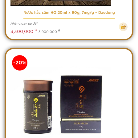
Nước hắc sâm HQ 20ml x 90g, 7mg/g – Daedong
Nhận ngay ưu đãi
đ
đ
3,300,000
3,900,000
-20%