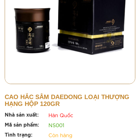
CAO HẮC SÂM DAEDONG LOẠI THƯỢNG
HẠNG HỘP 120GR
Hàn Quốc
Nhà sản xuất:
NS001
Mã sản phẩm:
Còn hàng
Tình trạng: