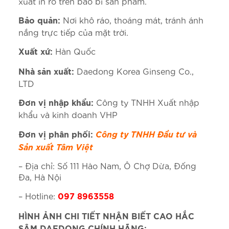
xuất in rõ trên bao bì sản phẩm.
Nơi khô ráo, thoáng mát, tránh ánh
Bảo quản:
nắng trực tiếp của mặt trời.
Hàn Quốc
Xuất xứ:
Daedong Korea Ginseng Co.,
Nhà sản xuất:
LTD
Công ty TNHH Xuất nhập
Đơn vị nhập khẩu:
khẩu và kinh doanh VHP
Công ty TNHH Đầu tư và
Đơn vị phân phối:
Sản xuất Tâm Việt
– Địa chỉ: Số 111 Hào Nam, Ô Chợ Dừa, Đống
Đa, Hà Nội
– Hotline:
097 8963558
HÌNH ẢNH CHI TIẾT NHẬN BIẾT CAO HẮC
SÂM DAEDONG CHÍNH HÃNG: