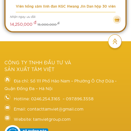
Viên hồng sâm linh đan KGC Hwang Jin Dan hộp 30 viên
Nhận ngay ưu đãi
đ
đ
14,250,000
15,000,000
CÔNG TY TNHH ĐẦU TƯ VÀ
SẢN XUẤT TÂM VIỆT
Địa chỉ: Số 111 Phố Hào Nam – Phường Ô Chợ Dừa -
Quận Đống Đa – Hà Nội
Hotline: 0246.254.3165 – 097.896.3558
Email: contacttamviet@gmail.com
Website: tamvietgroup.com