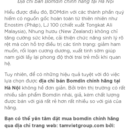
Địa chỉ bán Bomdin chính hãng tại Hà Nội
Hiểu được điều đó, BOMdin với các thành phần quý
hiếm có nguồn gốc hoàn toàn từ thiên nhiên như
Enostim (Pháp), LJ 100 (chiết xuất Tongkat Ali
Malaysia), Nhung hươu (New Zealand) không chỉ
tăng cường sức khỏe, cải thiện chức năng sinh lý rõ
rệt mà còn hỗ trợ điều trị các tình trạng: giảm ham
muốn, rối loạn cương dương, xuất tinh sớm giúp
nam giới lấy lại phong độ thời trai trẻ mỗi khi quan
hệ.
Tuy nhiên, để có những hiệu quả tuyệt vời đó việc
lựa chọn được
địa chỉ bán Bomdin chính hãng tại
không hề đơn giản. Bởi trên thị trường có rất
Hà Nội
nhiều sản phẩm Bomdin nhái, giả, kém chất lượng
được bán với giá rất rẻ hơn rất nhiều so với giá của
hãng.
Bạn có thể yên tâm đặt mua bomdin chính hãng
qua địa chỉ trang web: tamvietgroup.com bởi: