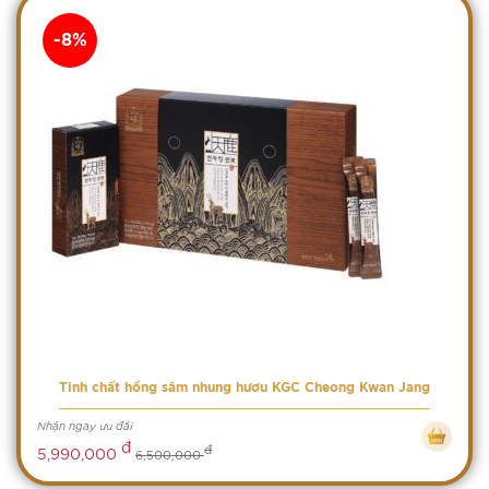
-8%
Tinh chất hồng sâm nhung hươu KGC Cheong Kwan Jang
Nhận ngay ưu đãi
đ
đ
5,990,000
6,500,000