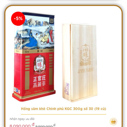
-5%
Hồng sâm khô Chính phủ KGC 300g số 30 (19 củ)
Nhận ngay ưu đãi
đ
đ
8,090,000
8,500,000