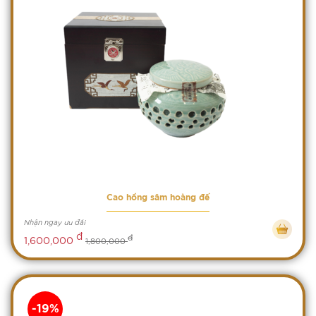
Cao hồng sâm hoàng đế
Nhận ngay ưu đãi
đ
đ
1,600,000
1,800,000
-19%