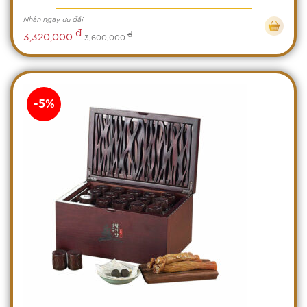
Nhận ngay ưu đãi
đ
đ
3,320,000
3,600,000
-5%