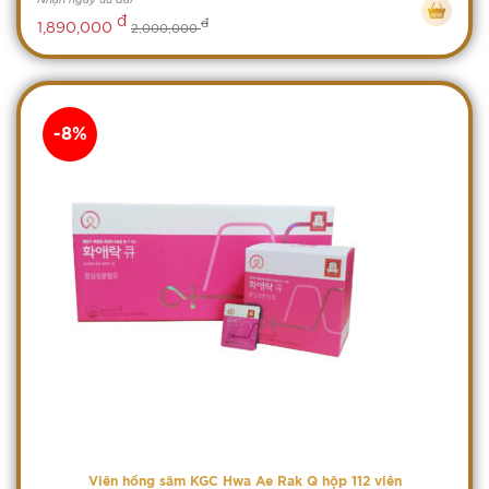
đ
đ
1,890,000
2,000,000
-8%
Viên hồng sâm KGC Hwa Ae Rak Q hộp 112 viên