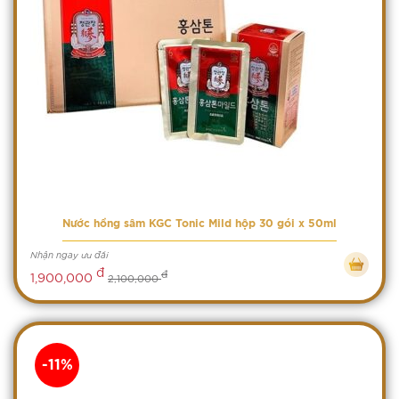
Nước hồng sâm KGC Tonic Mild hộp 30 gói x 50ml
Nhận ngay ưu đãi
đ
đ
1,900,000
2,100,000
-11%