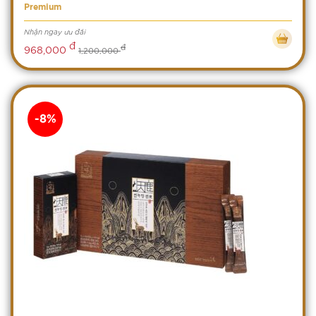
Premium
Nhận ngay ưu đãi
đ
đ
968,000
1,200,000
-8%