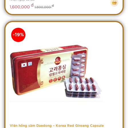
đ
đ
1,600,000
1,800,000
-19%
Viên hồng sâm Daedong – Korea Red Ginseng Capsule