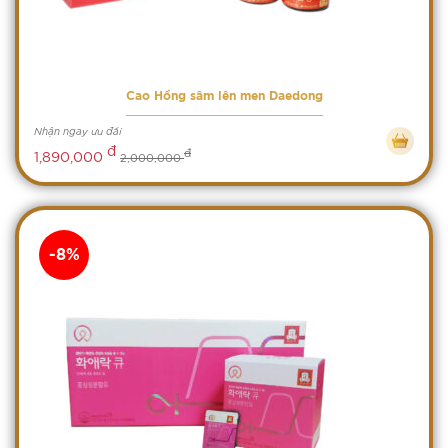
Cao Hồng sâm lên men Daedong
Nhận ngay ưu đãi
đ
đ
1,890,000
2,000,000
-8%