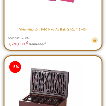
Viên hồng sâm KGC Hwa Ae Rak Q hộp 112 viên
Nhận ngay ưu đãi
đ
đ
3,320,000
3,600,000
-5%