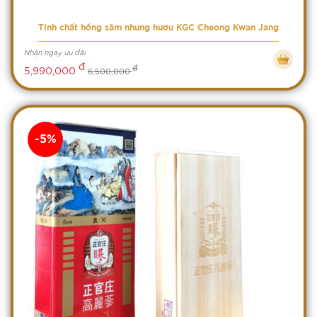
Tinh chất hồng sâm nhung hươu KGC Cheong Kwan Jang
Nhận ngay ưu đãi
đ
đ
5,990,000
6,500,000
-5%