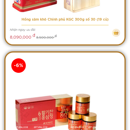
Hồng sâm khô Chính phủ KGC 300g số 30 (19 củ)
Nhận ngay ưu đãi
đ
đ
8,090,000
8,500,000
-6%