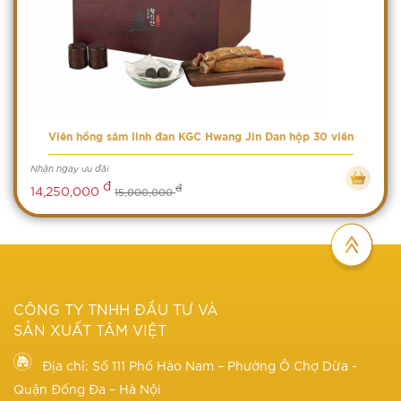
Viên hồng sâm linh đan KGC Hwang Jin Dan hộp 30 viên
Nhận ngay ưu đãi
đ
đ
14,250,000
15,000,000
CÔNG TY TNHH ĐẦU TƯ VÀ
SẢN XUẤT TÂM VIỆT
Địa chỉ: Số 111 Phố Hào Nam – Phường Ô Chợ Dừa -
Quận Đống Đa – Hà Nội