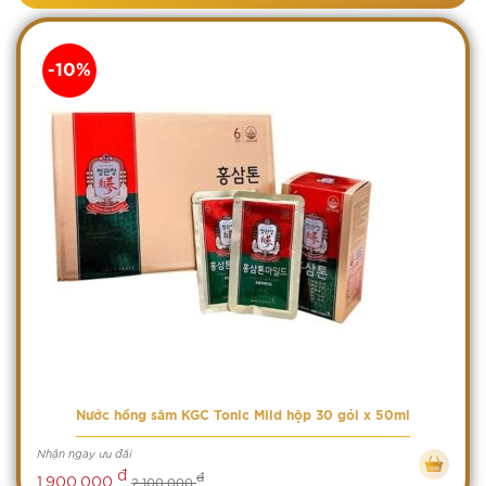
-10%
Nước hồng sâm KGC Tonic Mild hộp 30 gói x 50ml
Nhận ngay ưu đãi
đ
đ
1,900,000
2,100,000