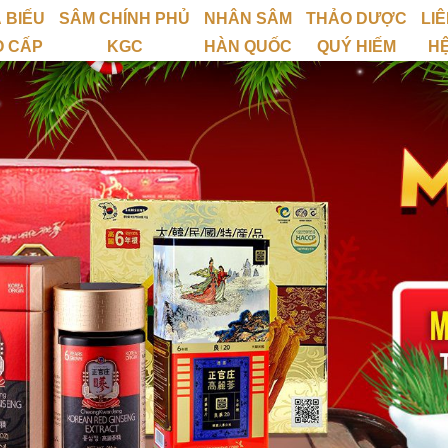
 BIẾU
SÂM CHÍNH PHỦ
NHÂN SÂM
THẢO DƯỢC
LI
O CẤP
KGC
HÀN QUỐC
QUÝ HIẾM
H