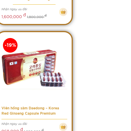
Nhận ngay ưu đãi
đ
đ
1,600,000
1,800,000
-19%
Viên hồng sâm Daedong – Korea
Red Ginseng Capsule Premium
Nhận ngay ưu đãi
đ
đ
968,000