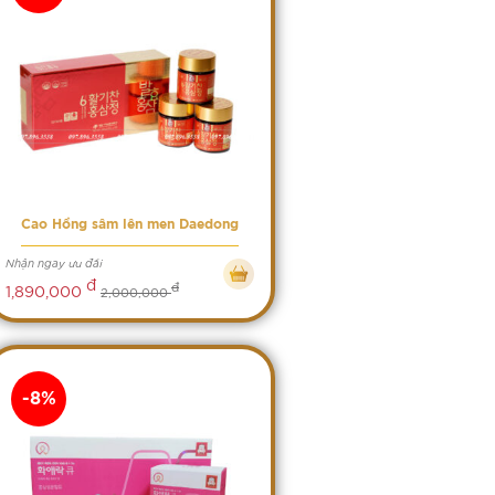
Cao Hồng sâm lên men Daedong
Nhận ngay ưu đãi
đ
đ
1,890,000
2,000,000
-8%