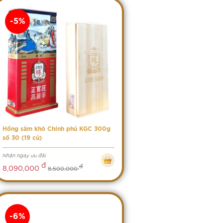
-5%
Hồng sâm khô Chính phủ KGC 300g
số 30 (19 củ)
Nhận ngay ưu đãi
đ
đ
8,090,000
8,500,000
-6%