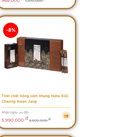
1,200,000
-8%
Tinh chất hồng sâm nhung hươu KGC
Cheong Kwan Jang
Nhận ngay ưu đãi
đ
đ
5,990,000
6,500,000