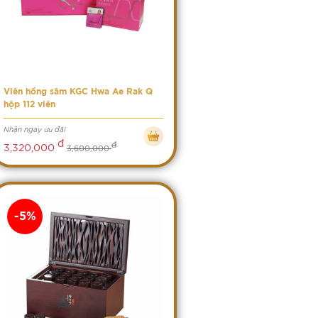
Viên hồng sâm KGC Hwa Ae Rak Q
hộp 112 viên
Nhận ngay ưu đãi
đ
đ
3,320,000
3,600,000
-5%