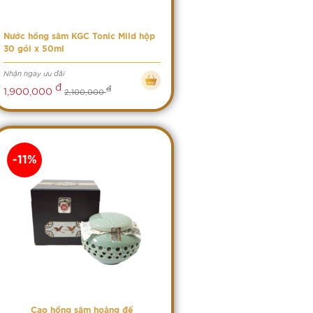
Nước hồng sâm KGC Tonic Mild hộp
30 gói x 50ml
Nhận ngay ưu đãi
đ
đ
1,900,000
2,100,000
-11%
Cao hồng sâm hoàng đế