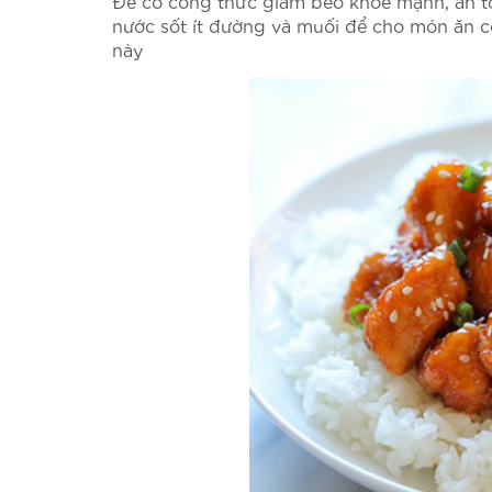
Để có công thức giảm béo khỏe mạnh, an to
nước sốt ít đường và muối để cho món ăn 
này