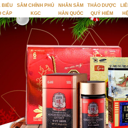
 BIẾU
SÂM CHÍNH PHỦ
NHÂN SÂM
THẢO DƯỢC
LI
O CẤP
KGC
HÀN QUỐC
QUÝ HIẾM
H