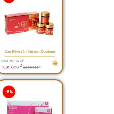
Cao Hồng sâm lên men Daedong
Nhận ngay ưu đãi
đ
đ
1,890,000
2,000,000
-8%