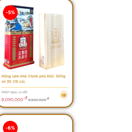
-5%
Hồng sâm khô Chính phủ KGC 300g
số 30 (19 củ)
Nhận ngay ưu đãi
đ
đ
8,090,000
8,500,000
-6%