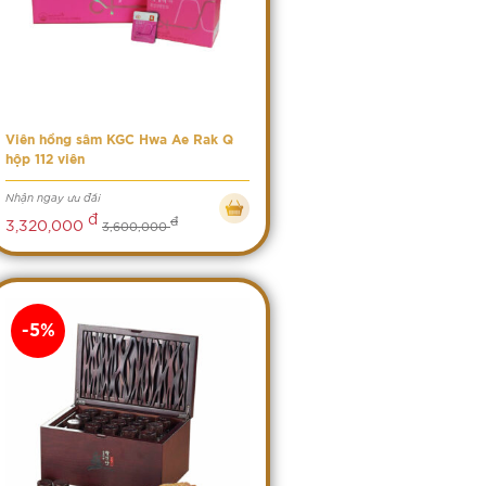
Viên hồng sâm KGC Hwa Ae Rak Q
hộp 112 viên
Nhận ngay ưu đãi
đ
đ
3,320,000
3,600,000
-5%