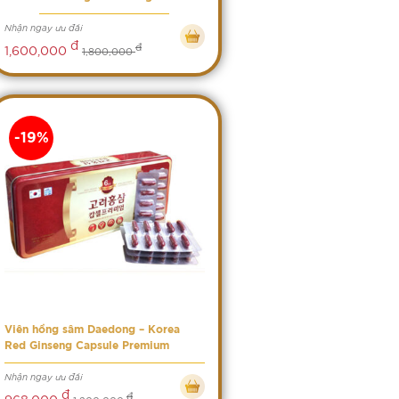
Nhận ngay ưu đãi
đ
đ
1,600,000
1,800,000
-19%
Viên hồng sâm Daedong – Korea
Red Ginseng Capsule Premium
Nhận ngay ưu đãi
đ
đ
968,000