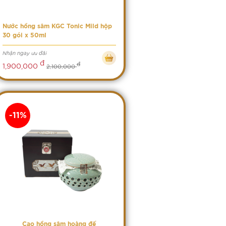
Nước hồng sâm KGC Tonic Mild hộp
30 gói x 50ml
Nhận ngay ưu đãi
đ
đ
1,900,000
2,100,000
-11%
Cao hồng sâm hoàng đế