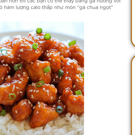
àn hơn thì các bạn có thể thay bằng gà nướng với
có hàm lượng calo thấp như món “gà chua ngọt”