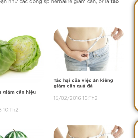
bạn như các dòng sp herbalife giảm cân, or là
tảo
Tác hại của việc ăn kiêng
giảm cân quá đà
 giảm cân hiệu
15/02/2016 16:Th2
 10:Th2