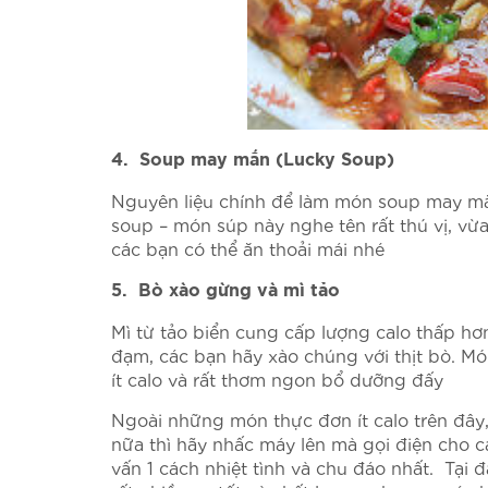
4. Soup may mắn (Lucky Soup)
Nguyên liệu chính để làm món soup may mắ
soup – món súp này nghe tên rất thú vị, vừ
các bạn có thể ăn thoải mái nhé
5. Bò xào gừng và mì tảo
Mì từ tảo biển cung cấp lượng calo thấp hơn
đạm, các bạn hãy xào chúng với thịt bò. Món
ít calo và rất thơm ngon bổ dưỡng đấy
Ngoài những món thực đơn ít calo trên đây
nữa thì hãy nhấc máy lên mà gọi điện cho c
vấn 1 cách nhiệt tình và chu đáo nhất. Tại 