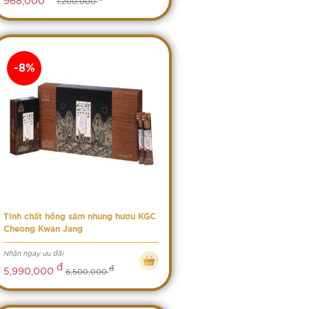
1,200,000
-8%
Tinh chất hồng sâm nhung hươu KGC
Cheong Kwan Jang
Nhận ngay ưu đãi
đ
đ
5,990,000
6,500,000