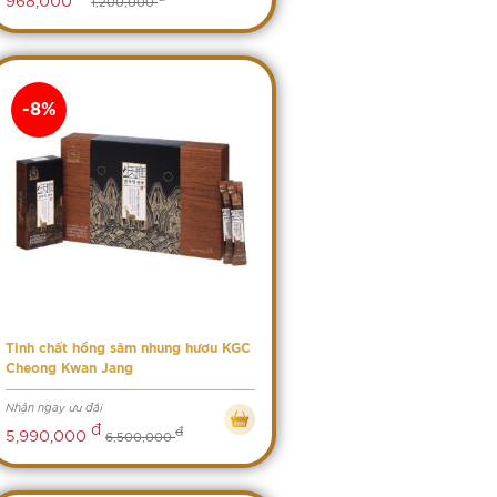
1,200,000
-8%
Tinh chất hồng sâm nhung hươu KGC
Cheong Kwan Jang
Nhận ngay ưu đãi
đ
đ
5,990,000
6,500,000