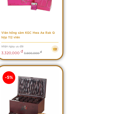
Viên hồng sâm KGC Hwa Ae Rak Q
hộp 112 viên
Nhận ngay ưu đãi
đ
đ
3,320,000
3,600,000
-5%