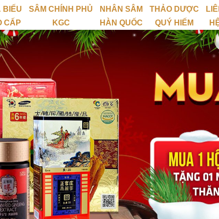
 BIẾU
SÂM CHÍNH PHỦ
NHÂN SÂM
THẢO DƯỢC
LI
O CẤP
KGC
HÀN QUỐC
QUÝ HIẾM
H