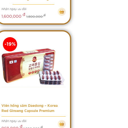
Nhận ngay ưu đãi
đ
đ
1,600,000
1,800,000
-19%
Viên hồng sâm Daedong – Korea
Red Ginseng Capsule Premium
Nhận ngay ưu đãi
đ
đ
968,000