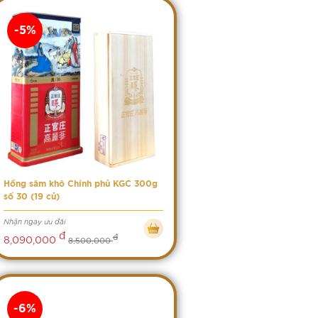
-5%
Hồng sâm khô Chính phủ KGC 300g
số 30 (19 củ)
Nhận ngay ưu đãi
đ
đ
8,090,000
8,500,000
-6%