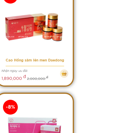
Cao Hồng sâm lên men Daedong
Nhận ngay ưu đãi
đ
đ
1,890,000
2,000,000
-8%