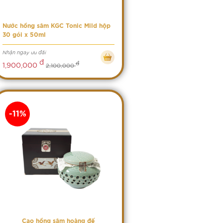
Nước hồng sâm KGC Tonic Mild hộp
30 gói x 50ml
Nhận ngay ưu đãi
đ
đ
1,900,000
2,100,000
-11%
Cao hồng sâm hoàng đế