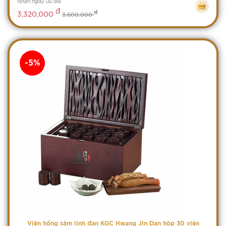
Nhận ngay ưu đãi
đ
đ
3,320,000
3,600,000
-5%
Viên hồng sâm linh đan KGC Hwang Jin Dan hộp 30 viên