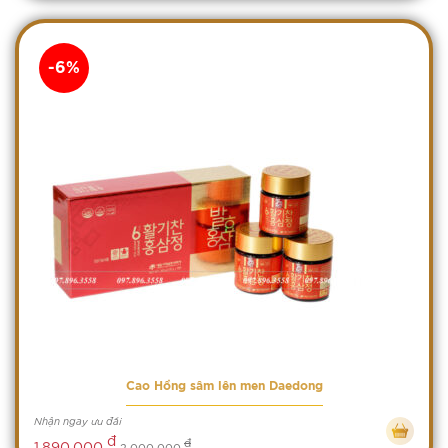
-6%
Cao Hồng sâm lên men Daedong
Nhận ngay ưu đãi
đ
đ
1,890,000
2,000,000