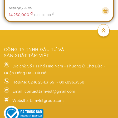
Nhận ngay ưu đãi
đ
đ
14,250,000
15,000,000
CÔNG TY TNHH ĐẦU TƯ VÀ
SẢN XUẤT TÂM VIỆT
Địa chỉ: Số 111 Phố Hào Nam – Phường Ô Chợ Dừa -
Quận Đống Đa – Hà Nội
Hotline: 0246.254.3165 – 097.896.3558
Email: contacttamviet@gmail.com
Website: tamvietgroup.com