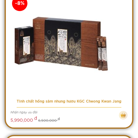
-8%
Tinh chất hồng sâm nhung hươu KGC Cheong Kwan Jang
Nhận ngay ưu đãi
đ
đ
5,990,000
6,500,000