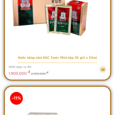
Nước hồng sâm KGC Tonic Mild hộp 30 gói x 50ml
Nhận ngay ưu đãi
đ
đ
1,900,000
2,100,000
-11%