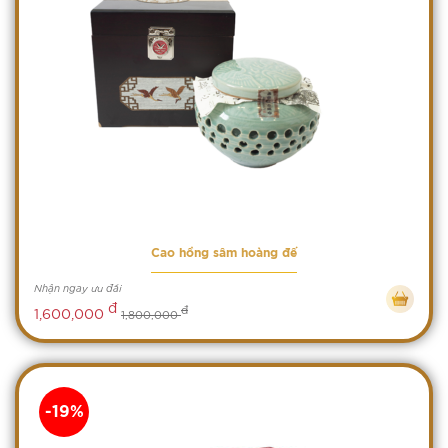
Cao hồng sâm hoàng đế
Nhận ngay ưu đãi
đ
đ
1,600,000
1,800,000
-19%