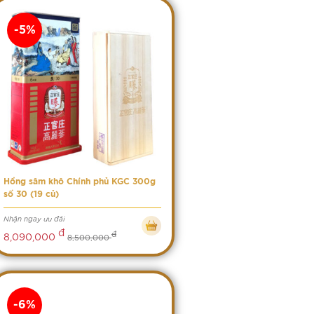
-5%
Hồng sâm khô Chính phủ KGC 300g
số 30 (19 củ)
Nhận ngay ưu đãi
đ
đ
8,090,000
8,500,000
-6%