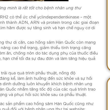
g minh là rất tốt cho bệnh nhân ung thư
RH2 có thể ức chế yclindependentkinase – một
ình thành ADN, ARN và protein trong các giai đoạn
kìm hãm được sự tăng sinh và hạn chế nguy cơ di
ung thư di căn, cao hồng sâm Hàn Quốc còn mang
, nâng cao thể trạng, giảm thiểu tình trạng căng
hèm ăn, chống nôn do tác dụng phụ của thuốc điều
e, hạn chế tối đa sự đau đớn và làm tăng hiệu quả
 trải qua quá trình phẫu thuật, nồng độ
đáng kể, làm ảnh hưởng đến sức khỏe và sự hồi
ia dinh dưỡng luôn khuyến khích bệnh nhân ung
n Quốc nhằm tăng tốc độ của các quá trình trao
ượng và phục hồi sức khỏe sau ca phẫu thuật.
ề các sản phẩm cao hồng sâm Hàn Quốc cũng như
 quả đối với bệnh nhân ung thư tại website: