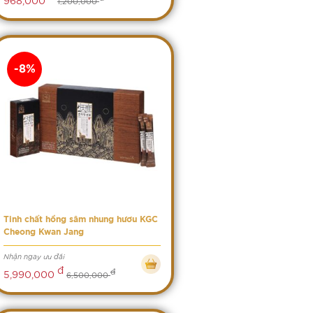
1,200,000
-8%
Tinh chất hồng sâm nhung hươu KGC
Cheong Kwan Jang
Nhận ngay ưu đãi
đ
đ
5,990,000
6,500,000