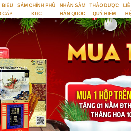
 BIẾU
SÂM CHÍNH PHỦ
NHÂN SÂM
THẢO DƯỢC
LI
O CẤP
KGC
HÀN QUỐC
QUÝ HIẾM
H