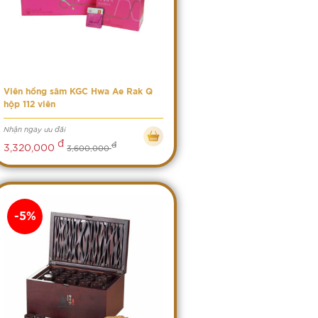
Viên hồng sâm KGC Hwa Ae Rak Q
hộp 112 viên
Nhận ngay ưu đãi
đ
đ
3,320,000
3,600,000
-5%