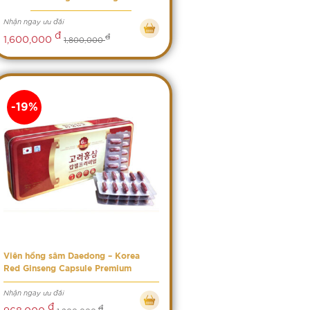
Nhận ngay ưu đãi
đ
đ
1,600,000
1,800,000
-19%
Viên hồng sâm Daedong – Korea
Red Ginseng Capsule Premium
Nhận ngay ưu đãi
đ
đ
968,000