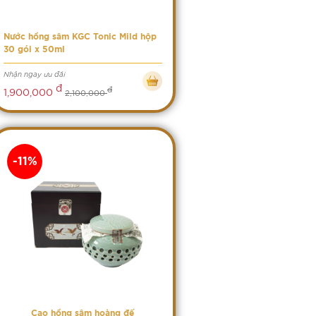
Nước hồng sâm KGC Tonic Mild hộp
30 gói x 50ml
Nhận ngay ưu đãi
đ
đ
1,900,000
2,100,000
-11%
Cao hồng sâm hoàng đế