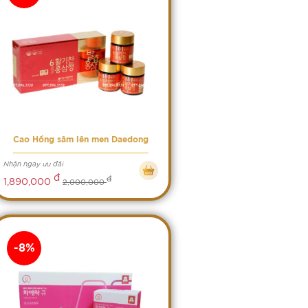
Cao Hồng sâm lên men Daedong
Nhận ngay ưu đãi
đ
đ
1,890,000
2,000,000
-8%