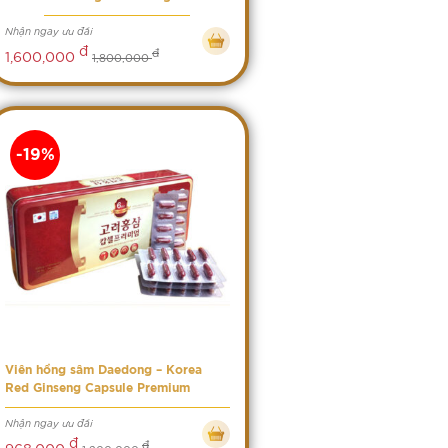
Nhận ngay ưu đãi
đ
đ
1,600,000
1,800,000
-19%
Viên hồng sâm Daedong – Korea
Red Ginseng Capsule Premium
Nhận ngay ưu đãi
đ
đ
968,000