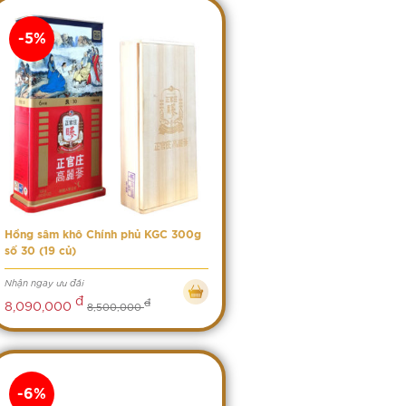
-5%
Hồng sâm khô Chính phủ KGC 300g
số 30 (19 củ)
Nhận ngay ưu đãi
đ
đ
8,090,000
8,500,000
-6%