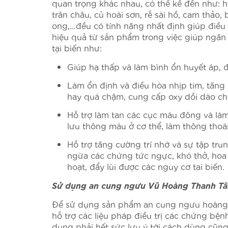
quan trọng khác nhau, có thể kể đến như: h
trân châu, củ hoài sơn, rễ sài hồ, cam thả
ong,…đều có tính năng nhất định giúp điều
hiệu quả từ sản phẩm trong việc giúp ngăn n
tại biến như:
Giúp hạ thấp và làm bình ổn huyết áp, 
Làm ổn định và điều hòa nhịp tim, tăn
hay quá chậm, cung cấp oxy dồi dào ch
Hỗ trợ làm tan các cục máu đông và làm
lưu thông máu ở cơ thể, làm thông tho
Hỗ trợ tăng cường trí nhớ và sự tập tru
ngừa các chứng tức ngực, khó thở, hoa
hoạt, đẩy lùi được các nguy cơ tai biến.
Sử dụng an cung ngưu Vũ Hoàng Thanh Tâm
Để sử dụng sản phẩm an cung ngưu hoàng
hỗ trợ các liệu pháp điều trị các chứng bện
dụng phải hết sức lưu ý tới cách dùng cũn