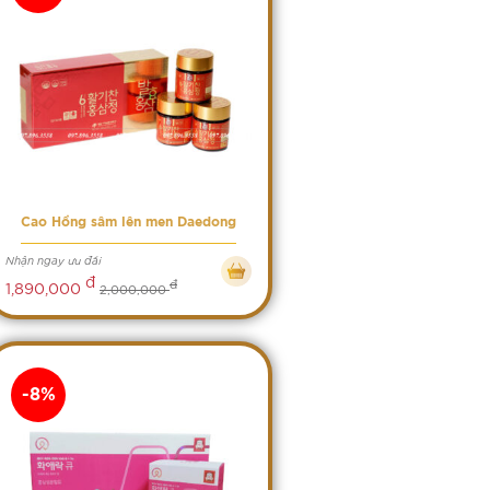
Cao Hồng sâm lên men Daedong
Nhận ngay ưu đãi
đ
đ
1,890,000
2,000,000
-8%