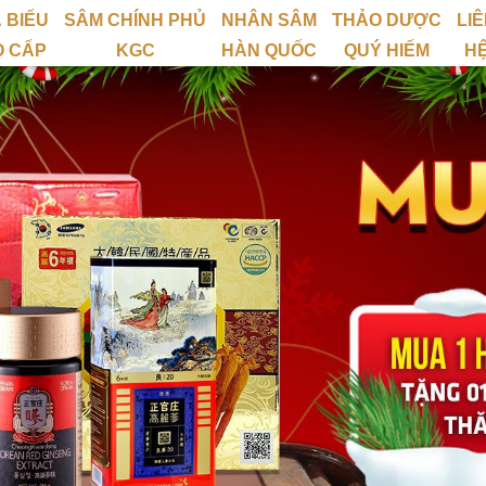
 BIẾU
SÂM CHÍNH PHỦ
NHÂN SÂM
THẢO DƯỢC
LI
O CẤP
KGC
HÀN QUỐC
QUÝ HIẾM
H