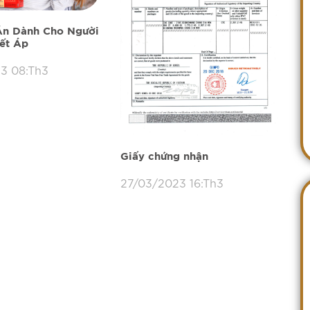
Ăn Dành Cho Người
ết Áp
3 08:Th3
Giấy chứng nhận
27/03/2023 16:Th3