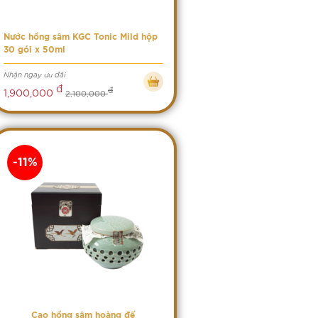
Nước hồng sâm KGC Tonic Mild hộp
30 gói x 50ml
Nhận ngay ưu đãi
đ
đ
1,900,000
2,100,000
-11%
Cao hồng sâm hoàng đế