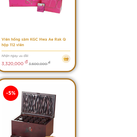
Viên hồng sâm KGC Hwa Ae Rak Q
hộp 112 viên
Nhận ngay ưu đãi
đ
đ
3,320,000
3,600,000
-5%