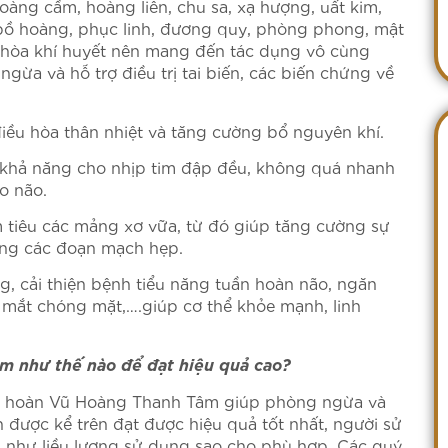
oàng cầm, hoàng liên, chu sa, xạ hượng, uất kim,
o, bồ hoàng, phục linh, đương quy, phòng phong, mật
 hòa khí huyết nên mang đến tác dụng vô cùng
gừa và hỗ trợ điều trị tai biến, các biến chứng về
điều hòa thân nhiệt và tăng cường bổ nguyên khí.
g khả năng cho nhịp tim đập đều, không quá nhanh
o não.
 tiêu các mảng xơ vữa, từ đó giúp tăng cường sự
áng các đoạn mạch hẹp.
ng, cải thiện bệnh tiểu năng tuần hoàn não, ngăn
 mắt chóng mặt,….giúp cơ thể khỏe mạnh, linh
 như thế nào để đạt hiệu quả cao?
 hoàn Vũ Hoàng Thanh Tâm giúp phòng ngừa và
h được kể trên đạt được hiệu quả tốt nhất, người sử
g như liều lượng sử dụng sao cho phù hợp. Các quý