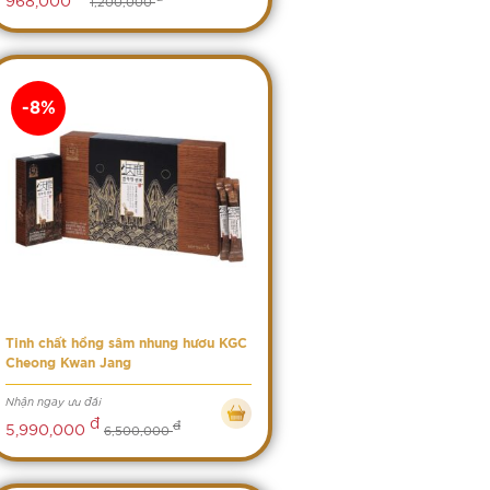
1,200,000
-8%
Tinh chất hồng sâm nhung hươu KGC
Cheong Kwan Jang
Nhận ngay ưu đãi
đ
đ
5,990,000
6,500,000