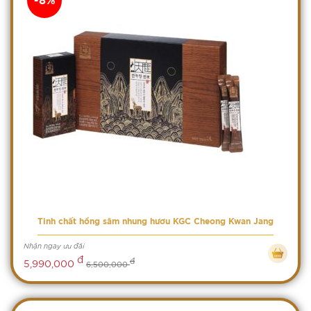
-8%
Tinh chất hồng sâm nhung hươu KGC Cheong Kwan Jang
Nhận ngay ưu đãi
đ
đ
5,990,000
6,500,000