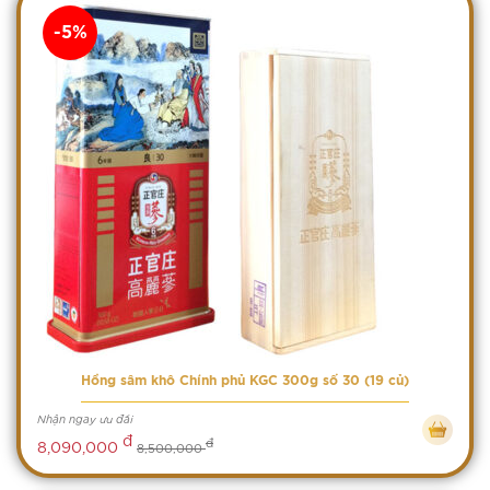
-5%
Hồng sâm khô Chính phủ KGC 300g số 30 (19 củ)
Nhận ngay ưu đãi
đ
đ
8,090,000
8,500,000