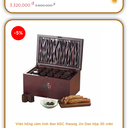
đ
đ
3,320,000
3,600,000
-5%
Viên hồng sâm linh đan KGC Hwang Jin Dan hộp 30 viên