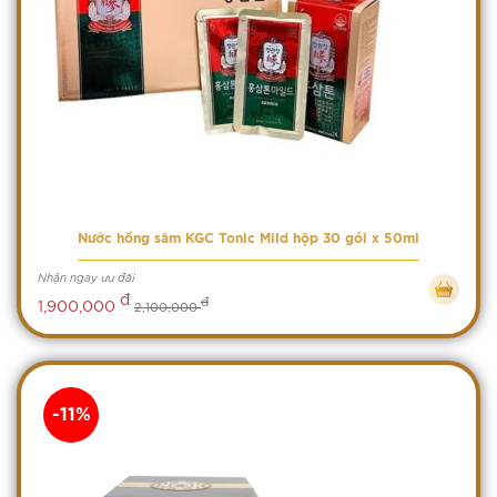
Nước hồng sâm KGC Tonic Mild hộp 30 gói x 50ml
Nhận ngay ưu đãi
đ
đ
1,900,000
2,100,000
-11%