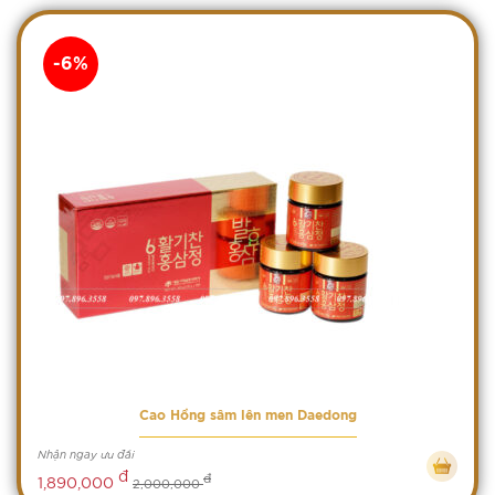
-6%
Cao Hồng sâm lên men Daedong
Nhận ngay ưu đãi
đ
đ
1,890,000
2,000,000