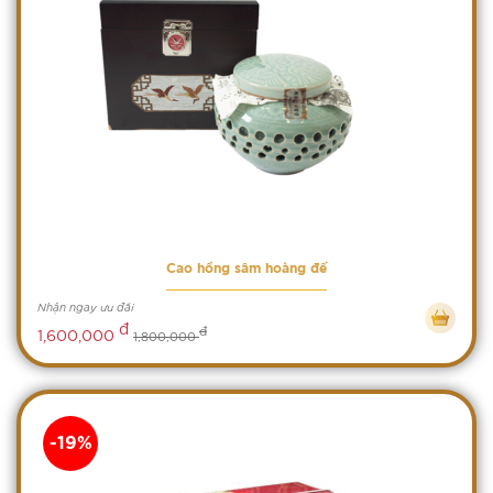
Cao hồng sâm hoàng đế
Nhận ngay ưu đãi
đ
đ
1,600,000
1,800,000
-19%