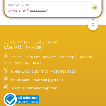
Nhận ngay ưu đãi
đ
đ
14,250,000
15,000,000
CÔNG TY TNHH ĐẦU TƯ VÀ
SẢN XUẤT TÂM VIỆT
Địa chỉ: Số 111 Phố Hào Nam – Phường Ô Chợ Dừa -
Quận Đống Đa – Hà Nội
Hotline: 0246.254.3165 – 097.896.3558
Email: contacttamviet@gmail.com
Website: tamvietgroup.com