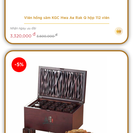
Viên hồng sâm KGC Hwa Ae Rak Q hộp 112 viên
Nhận ngay ưu đãi
đ
đ
3,320,000
3,600,000
-5%