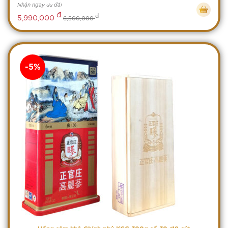
Nhận ngay ưu đãi
đ
đ
5,990,000
6,500,000
-5%