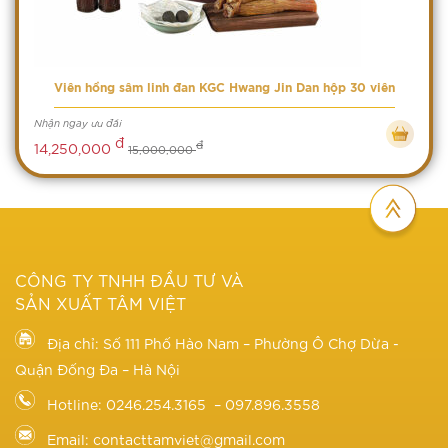
Viên hồng sâm linh đan KGC Hwang Jin Dan hộp 30 viên
Nhận ngay ưu đãi
đ
đ
14,250,000
15,000,000
CÔNG TY TNHH ĐẦU TƯ VÀ
SẢN XUẤT TÂM VIỆT
Địa chỉ: Số 111 Phố Hào Nam – Phường Ô Chợ Dừa -
Quận Đống Đa – Hà Nội
Hotline: 0246.254.3165 – 097.896.3558
Email: contacttamviet@gmail.com