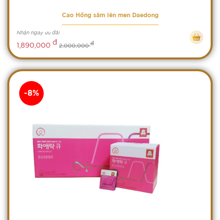
Cao Hồng sâm lên men Daedong
Nhận ngay ưu đãi
đ
đ
1,890,000
2,000,000
-8%