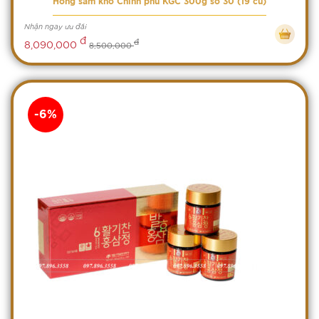
Hồng sâm khô Chính phủ KGC 300g số 30 (19 củ)
Nhận ngay ưu đãi
đ
đ
8,090,000
8,500,000
-6%