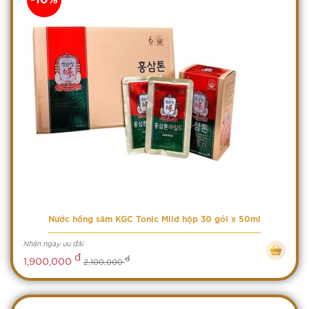
Nước hồng sâm KGC Tonic Mild hộp 30 gói x 50ml
Nhận ngay ưu đãi
đ
đ
1,900,000
2,100,000