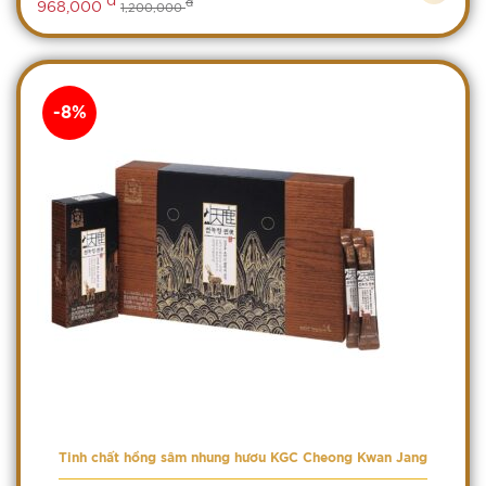
đ
968,000
1,200,000
-8%
Tinh chất hồng sâm nhung hươu KGC Cheong Kwan Jang