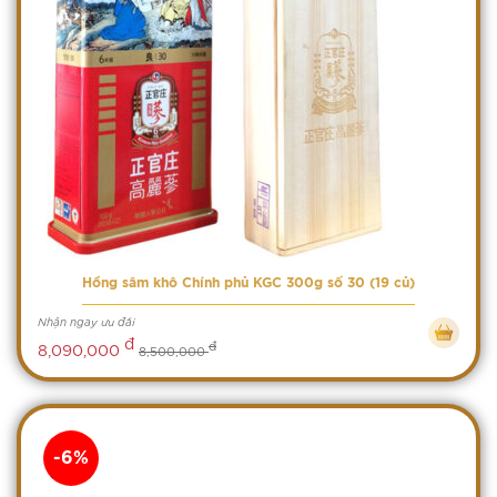
Hồng sâm khô Chính phủ KGC 300g số 30 (19 củ)
Nhận ngay ưu đãi
đ
đ
8,090,000
8,500,000
-6%