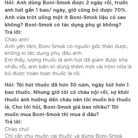
Hỏi: Anh dùng Boni-Smok được 2 ngày rồi, trước
anh hút gần 1 bao/ ngày, giờ cũng bỏ được 70%.
Anh vừa trót uống một ít Boni-Smok liệu có sao
không? Boni-Smok có tác dụng phụ gì không?
Trả lời:
Chào anh!
Anh yên tâm, Boni-Smok có nguồn gốc thảo dược,
không lo tác dụng phụ đâu anh.
Em thấy, lượng thuốc lá anh hút đã giảm được khá
nhiều rồi, anh kiên trì dùng thêm một vài hôm nữa là
bỏ được hoàn toàn thuốc lá rồi.
Hỏi: Tôi hút thuốc đã hơn 30 năm, ngày hút hơn 1
bao thuốc. Nhưng giờ tôi có cháu nội rồi, sợ khói
thuốc ảnh hưởng đến cháu nên tôi muốn bỏ thuốc
lá. Cho tôi hỏi, Boni-Smok giá bao nhiêu? Tôi
muốn mua Boni-Smok thì mua ở đâu?
Trả lời:
Chào chú!
Chỉ cần chú muốn cai thuốc và dùng Boni-Smok