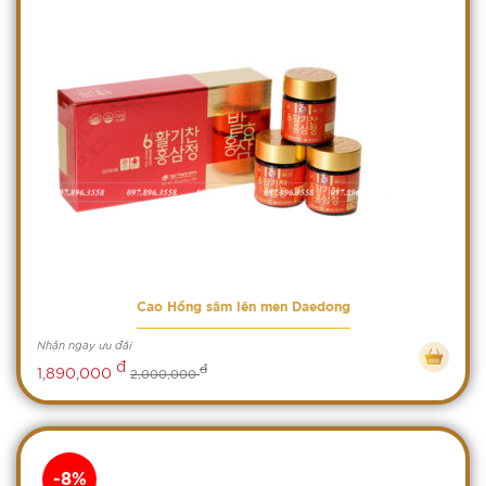
Cao Hồng sâm lên men Daedong
Nhận ngay ưu đãi
đ
đ
1,890,000
2,000,000
-8%