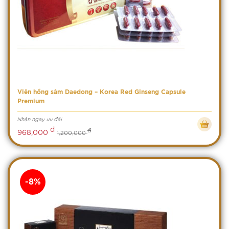
Viên hồng sâm Daedong – Korea Red Ginseng Capsule
Premium
Nhận ngay ưu đãi
đ
đ
968,000
1,200,000
-8%