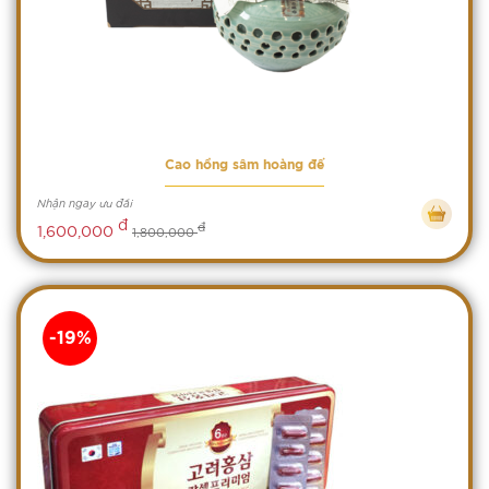
Cao hồng sâm hoàng đế
Nhận ngay ưu đãi
đ
đ
1,600,000
1,800,000
-19%