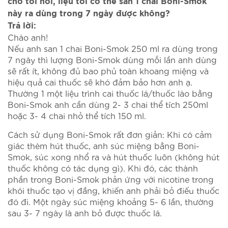
cho tôi hỏi, liệu tôi có thể san 1 chai Boni-Smok
này ra dùng trong 7 ngày được không?
Trả lời:
Chào anh!
Nếu anh san 1 chai Boni-Smok 250 ml ra dùng trong
7 ngày thì lượng Boni-Smok dùng mỗi lần anh dùng
sẽ rất ít, không đủ bao phủ toàn khoang miệng và
hiệu quả cai thuốc sẽ khó đảm bảo hơn anh ạ.
Thường 1 một liệu trình cai thuốc lá/thuốc lào bằng
Boni-Smok anh cần dùng 2- 3 chai thể tích 250ml
hoặc 3- 4 chai nhỏ thể tích 150 ml.
Cách sử dụng Boni-Smok rất đơn giản: Khi có cảm
giác thèm hút thuốc, anh súc miệng bằng Boni-
Smok, súc xong nhổ ra và hút thuốc luôn (không hút
thuốc không có tác dụng gì). Khi đó, các thành
phần trong Boni-Smok phản ứng với nicotine trong
khói thuốc tạo vị đắng, khiến anh phải bỏ điếu thuốc
đó đi. Một ngày súc miệng khoảng 5- 6 lần, thường
sau 3- 7 ngày là anh bỏ được thuốc lá.