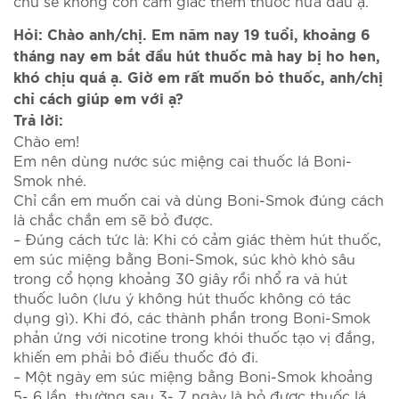
chú sẽ không còn cảm giác thèm thuốc nữa đâu ạ.
Hỏi: Chào anh/chị. Em năm nay 19 tuổi, khoảng 6
tháng nay em bắt đầu hút thuốc mà hay bị ho hen,
khó chịu quá ạ. Giờ em rất muốn bỏ thuốc, anh/chị
chỉ cách giúp em với ạ?
Trả lời:
Chào em!
Em nên dùng nước súc miệng cai thuốc lá Boni-
Smok nhé.
Chỉ cần em muốn cai và dùng Boni-Smok đúng cách
là chắc chắn em sẽ bỏ được.
– Đúng cách tức là: Khi có cảm giác thèm hút thuốc,
em súc miệng bằng Boni-Smok, súc khò khò sâu
trong cổ họng khoảng 30 giây rồi nhổ ra và hút
thuốc luôn (lưu ý không hút thuốc không có tác
dụng gì). Khi đó, các thành phần trong Boni-Smok
phản ứng với nicotine trong khói thuốc tạo vị đắng,
khiến em phải bỏ điếu thuốc đó đi.
– Một ngày em súc miệng bằng Boni-Smok khoảng
5- 6 lần, thường sau 3- 7 ngày là bỏ được thuốc lá