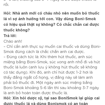
rồi.
Hỏi: Nhà anh mới có cháu nhỏ nên muốn bỏ thuốc
lá vì sợ ảnh hưởng tới con. Vậy dùng Boni-Smok
có hiệu quả thật sự không? Có chắc chắn cai được
thuốc không?
Trả lời:
Chào anh!
– Chỉ cần anh thực sự muốn cai thuốc và dùng Boni-
Smok đúng cách là chắc chắn anh cai được.
– Đúng cách tức là: Khi thèm hút thuốc, anh súc
miệng bằng Boni-Smok, súc xong anh nhổ đi và hút
thuốc lá luôn (anh lưu ý không hút thuốc sẽ không
có tác dụng). Khi đó, anh chỉ hút được 1-2 hơi là
thấy đắng ngắt cổ họng, vị đắng này sẽ làm anh
phải bỏ thuốc đi. Một ngày anh súc miệng bằng
Boni-Smok khoảng 5-6 lần thì sau khoảng 3-7 ngày
là anh bỏ hoàn toàn được thuốc lá.
Hỏi: Xin hỏi dược sỹ, tại sao BoniSmok lại giúp cai
được thuốc lá và dùng Bonismok có an toàn