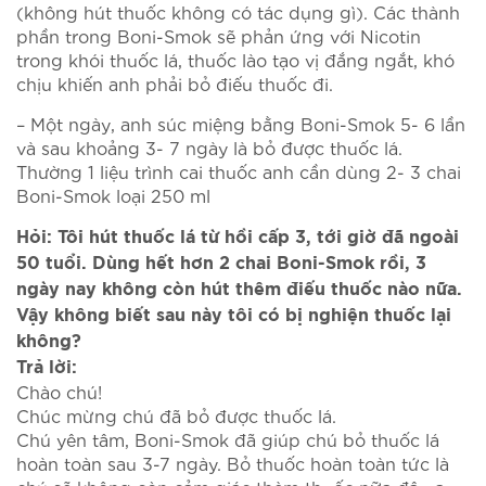
(không hút thuốc không có tác dụng gì). Các thành
phần trong Boni-Smok sẽ phản ứng với Nicotin
trong khói thuốc lá, thuốc lào tạo vị đắng ngắt, khó
chịu khiến anh phải bỏ điếu thuốc đi.
– Một ngày, anh súc miệng bằng Boni-Smok 5- 6 lần
và sau khoảng 3- 7 ngày là bỏ được thuốc lá.
Thường 1 liệu trình cai thuốc anh cần dùng 2- 3 chai
Boni-Smok loại 250 ml
Hỏi: Tôi hút thuốc lá từ hồi cấp 3, tới giờ đã ngoài
50 tuổi. Dùng hết hơn 2 chai Boni-Smok rồi, 3
ngày nay không còn hút thêm điếu thuốc nào nữa.
Vậy không biết sau này tôi có bị nghiện thuốc lại
không?
Trả lời:
Chào chú!
Chúc mừng chú đã bỏ được thuốc lá.
Chú yên tâm, Boni-Smok đã giúp chú bỏ thuốc lá
hoàn toàn sau 3-7 ngày. Bỏ thuốc hoàn toàn tức là