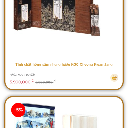
Tinh chất hồng sâm nhung hươu KGC Cheong Kwan Jang
Nhận ngay ưu đãi
đ
đ
5,990,000
6,500,000
-5%