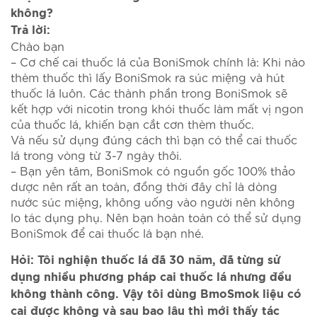
không?
Trả lời:
Chào bạn
– Cơ chế cai thuốc lá của BoniSmok chính là: Khi nào
thèm thuốc thì lấy BoniSmok ra súc miệng và hút
thuốc lá luôn. Các thành phần trong BoniSmok sẽ
kết hợp với nicotin trong khói thuốc làm mất vị ngon
của thuốc lá, khiến bạn cắt cơn thèm thuốc.
Và nếu sử dụng đúng cách thì bạn có thể cai thuốc
lá trong vòng từ 3-7 ngày thôi.
– Bạn yên tâm, BoniSmok có nguồn gốc 100% thảo
dược nên rất an toàn, đồng thời đây chỉ là dòng
nước súc miệng, không uống vào người nên không
lo tác dụng phụ. Nên bạn hoàn toàn có thể sử dụng
BoniSmok để cai thuốc lá bạn nhé.
Hỏi: Tôi nghiện thuốc lá đã 30 năm, đã từng sử
dụng nhiều phương pháp cai thuốc lá nhưng đều
không thành công. Vậy tôi dùng BmoSmok liệu có
cai được không và sau bao lâu thì mới thấy tác