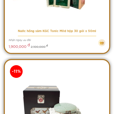
Nước hồng sâm KGC Tonic Mild hộp 30 gói x 50ml
Nhận ngay ưu đãi
đ
đ
1,900,000
2,100,000
-11%