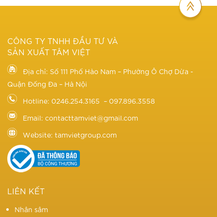
CÔNG TY TNHH ĐẦU TƯ VÀ
SẢN XUẤT TÂM VIỆT
Địa chỉ: Số 111 Phố Hào Nam – Phường Ô Chợ Dừa -
Quận Đống Đa – Hà Nội
Hotline: 0246.254.3165 – 097.896.3558
Email: contacttamviet@gmail.com
Website: tamvietgroup.com
LIÊN KẾT
Nhân sâm