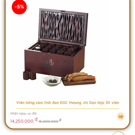
-5%
Viên hồng sâm linh đan KGC Hwang Jin Dan hộp 30 viên
Nhận ngay ưu đãi
đ
đ
14,250,000
15,000,000