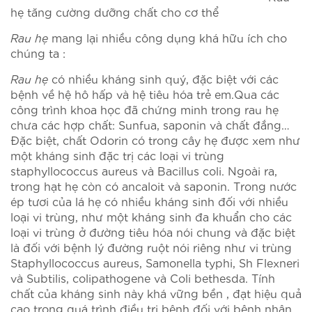
hẹ tăng cường dưỡng chất cho cơ thể
Rau hẹ
mang lại nhiều công dụng khá hữu ích cho
chúng ta :
Rau hẹ
có nhiều kháng sinh quý,
đặc biệt với các
bệnh về hệ hô hấp và hệ tiêu hóa trẻ em.Qua các
công trình khoa học đã chứng minh trong rau hẹ
chưa các hợp chất: Sunfua, saponin và chất đắng…
Đặc biệt, chất Odorin có trong cây hẹ được xem như
một kháng sinh đặc trị các loại vi trùng
staphyllococcus aureus và Bacillus coli. Ngoài ra,
trong hạt hẹ còn có ancaloit và saponin. Trong nước
ép tươi của lá hẹ có nhiều kháng sinh đối với nhiều
loại vi trùng, như một kháng sinh đa khuẩn cho các
loại vi trùng ở đường tiêu hóa nói chung và đặc biệt
là đối với bệnh lý đường ruột nói riêng như vi trùng
Staphyllococcus aureus, Samonella typhi, Sh Flexneri
và Subtilis, colipathogene và Coli bethesda. Tính
chất của kháng sinh này khá vững bền , đạt hiệu quả
cao trong quá trình điều trị bênh đối với bệnh nhân .