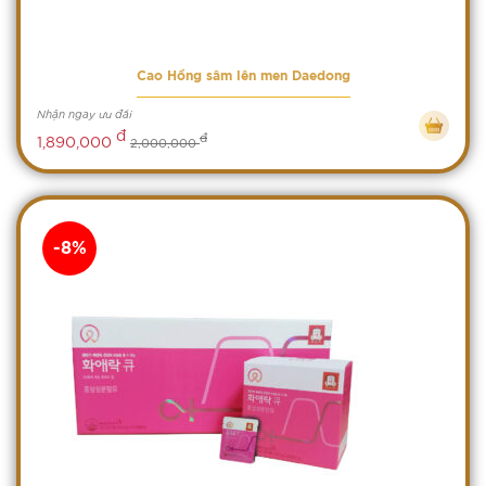
Cao Hồng sâm lên men Daedong
Nhận ngay ưu đãi
đ
đ
1,890,000
2,000,000
-8%