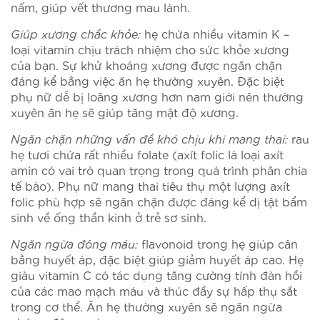
nấm, giúp vết thương mau lành.
Giúp xương chắc khỏe:
hẹ chứa nhiều vitamin K –
loại vitamin chịu trách nhiệm cho sức khỏe xương
của bạn. Sự khử khoáng xương được ngăn chặn
đáng kể bằng việc ăn hẹ thường xuyên. Đặc biệt
phụ nữ dễ bị loãng xương hơn nam giới nên thường
xuyên ăn hẹ sẽ giúp tăng mật độ xương.
Ngăn chặn những vấn đề khó chịu khi mang thai:
rau
hẹ tươi chứa rất nhiều folate (axít folic là loại axít
amin có vai trò quan trọng trong quá trình phân chia
tế bào). Phụ nữ mang thai tiêu thụ một lượng axít
folic phù hợp sẽ ngăn chặn được đáng kể dị tật bẩm
sinh về ống thần kinh ở trẻ sơ sinh.
Ngăn ngừa đông máu:
flavonoid trong hẹ giúp cân
bằng huyết áp, đặc biệt giúp giảm huyết áp cao. Hẹ
giàu vitamin C có tác dụng tăng cường tính đàn hồi
của các mao mạch máu và thúc đầy sự hấp thụ sắt
trong cơ thể. Ăn hẹ thường xuyên sẽ ngăn ngừa