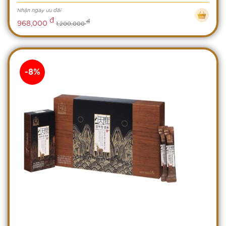
Nhận ngay ưu đãi
đ
đ
968,000
1,200,000
-8%