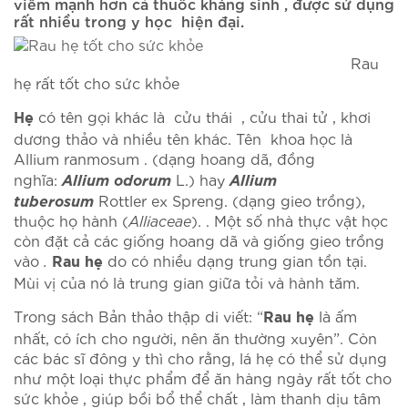
viêm mạnh hơn cả thuốc kháng sinh , được sử dụng
rất nhiều trong y học hiện đại.
Rau
hẹ rất tốt cho sức khỏe
có tên gọi khác là cửu thái , cửu thai tử , khơi
Hẹ
dương thảo và nhiều tên khác. Tên khoa học là
Allium ranmosum . (dạng hoang dã, đồng
Allium odorum
Allium
nghĩa:
L.) hay
tuberosum
Rottler ex Spreng. (dạng gieo trồng),
thuộc họ hành (
Alliaceae
). . Một số nhà thực vật học
còn đặt cả các giống hoang dã và giống gieo trồng
vào
.
do có nhiều dạng trung gian tồn tại.
Rau hẹ
Mùi vị của nó là trung gian giữa tỏi và hành tăm.
Trong sách Bản thảo thập di viết: “
là ấm
Rau hẹ
nhất, có ích cho người, nên ăn thường xuyên”. Còn
các bác sĩ đông y thì cho rằng, lá hẹ có thể sử dụng
như một loại thực phẩm để ăn hàng ngày rất tốt cho
sức khỏe , giúp bồi bổ thể chất , làm thanh dịu tâm