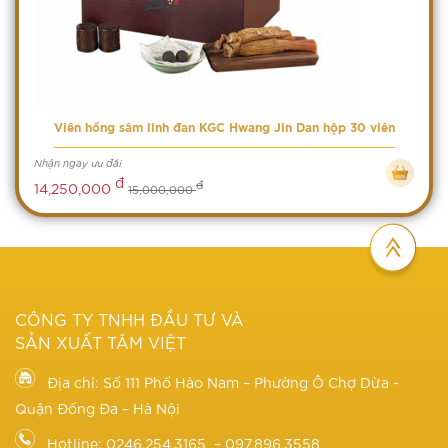
Viên hồng sâm linh đan KGC Hwang Jin Dan hộp 30 viên
Nhận ngay ưu đãi
đ
đ
14,250,000
15,000,000
CÔNG TY TNHH ĐẦU TƯ VÀ
SẢN XUẤT TÂM VIỆT
Địa chỉ: Số 111 Phố Hào Nam – Phường Ô Chợ Dừa -
Quận Đống Đa – Hà Nội
Hotline: 0246.254.3165 – 097.896.3558