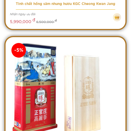
Tinh chất hồng sâm nhung hươu KGC Cheong Kwan Jang
Nhận ngay ưu đãi
đ
đ
5,990,000
6,500,000
-5%