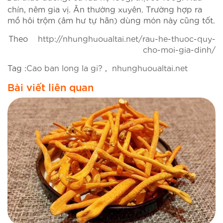
chín, nêm gia vị. Ăn thường xuyên. Trường hợp ra
mồ hôi trộm (âm hư tự hãn) dùng món này cũng tốt.
Theo
http://nhunghuoualtai.net/rau-he-thuoc-quy-
cho-moi-gia-dinh/
Tag :
Cao ban long la gi?
,
nhunghuoualtai.net
Bài viết liên quan