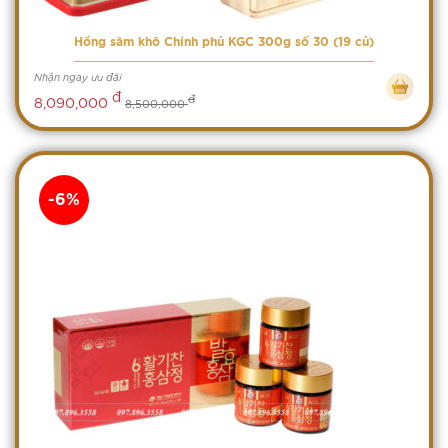
Hồng sâm khô Chính phủ KGC 300g số 30 (19 củ)
Nhận ngay ưu đãi
đ
đ
8,090,000
8,500,000
-6%