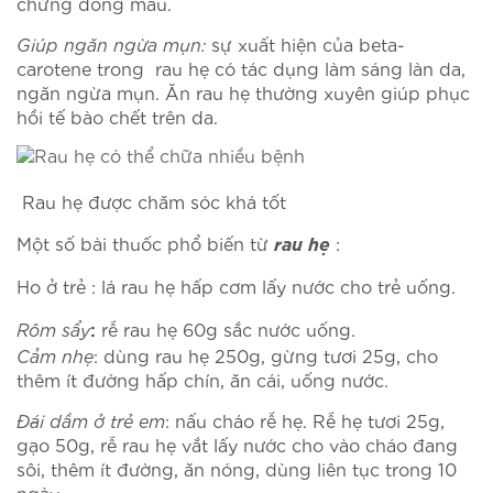
chứng đông máu.
Giúp ngăn ngừa mụn:
sự xuất hiện của beta-
carotene trong rau hẹ có tác dụng làm sáng làn da,
ngăn ngừa mụn. Ăn rau hẹ thường xuyên giúp phục
hồi tế bào chết trên da.
Rau hẹ được chăm sóc khá tốt
rau hẹ
Một số bài thuốc phổ biến từ
:
Ho ở trẻ :
lá rau hẹ hấp cơm lấy nước cho trẻ uống.
Rôm sẩy
rễ rau hẹ 60g sắc nước uống.
:
Cảm nhẹ
: dùng rau hẹ 250g, gừng tươi 25g, cho
thêm ít đường hấp chín, ăn cái, uống nước.
Đái dầm ở trẻ em
: nấu cháo rễ hẹ. Rễ hẹ tươi 25g,
gạo 50g, rễ rau hẹ vắt lấy nước cho vào cháo đang
sôi, thêm ít đường, ăn nóng, dùng liên tục trong 10
ngày.