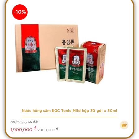
-10%
Nước hồng sâm KGC Tonic Mild hộp 30 gói x 50ml
Nhận ngay ưu đãi
đ
đ
1,900,000
2,100,000