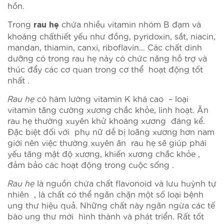
hồn.
Trong
chứa nhiều vitamin nhóm B đạm và
rau hẹ
khoáng chấthiết yếu như đồng, pyridoxin, sắt, niacin,
mandan, thiamin, canxi, riboflavin… Các chất dinh
dưỡng có trong rau hẹ này có chức năng hỗ trợ và
thúc đẩy các cơ quan trong cơ thể hoạt động tốt
nhất .
Rau hẹ
có hàm lường vitamin K khá cao – loại
vitamin tăng cường xương chắc khỏe, linh hoạt. Ăn
rau hẹ thường xuyên khử khoáng xương đáng kể.
Đặc biệt đối với phụ nữ dễ bị loãng xương hơn nam
giới nên việc thường xuyên ăn rau hẹ sẽ giúp phái
yếu tăng mật độ xương, khiến xương chắc khỏe ,
đảm bảo các hoạt động trong cuộc sống .
Rau hẹ
là nguồn chứa chất flavonoid và lưu huỳnh tự
nhiên , là chất có thể ngăn chặn một số loại bệnh
ung thư hiệu quả. Những chất này ngăn ngừa các tế
bào ung thư mới hình thành và phát triển. Rất tốt