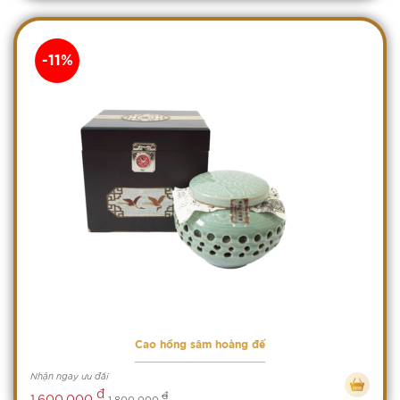
-11%
Cao hồng sâm hoàng đế
Nhận ngay ưu đãi
đ
đ
1,600,000
1,800,000