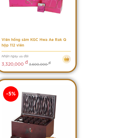
Viên hồng sâm KGC Hwa Ae Rak Q
hộp 112 viên
Nhận ngay ưu đãi
đ
đ
3,320,000
3,600,000
-5%