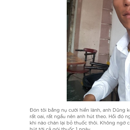
Đón tôi bằng nụ cười hiền lành, anh Dũng kể
rất oai, rất ngầu nên anh hút theo. Hồi đó ng
khi nào chán lại bỏ thuốc thôi. Không ngờ
hút tới cả gói thuốc 1 ngày.