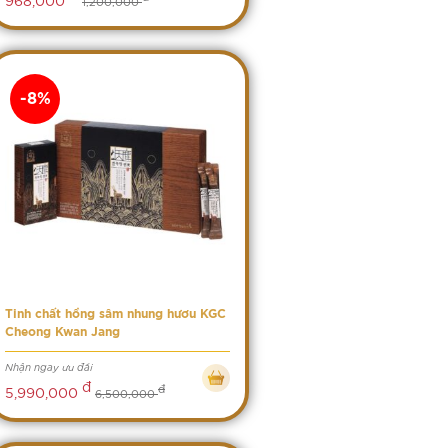
1,200,000
-8%
Tinh chất hồng sâm nhung hươu KGC
Cheong Kwan Jang
Nhận ngay ưu đãi
đ
đ
5,990,000
6,500,000