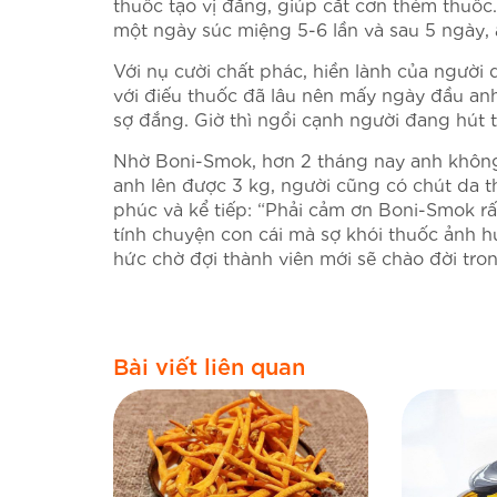
thuốc tạo vị đắng, giúp cắt cơn thèm thuốc
một ngày súc miệng 5-6 lần và sau 5 ngày,
Với nụ cười chất phác, hiền lành của người
với điếu thuốc đã lâu nên mấy ngày đầu an
sợ đắng. Giờ thì ngồi cạnh người đang hút t
Nhờ Boni-Smok, hơn 2 tháng nay anh không
anh lên được 3 kg, người cũng có chút da t
phúc và kể tiếp: “Phải cảm ơn Boni-Smok rấ
tính chuyện con cái mà sợ khói thuốc ảnh hư
hức chờ đợi thành viên mới sẽ chào đời tr
Bài viết liên quan