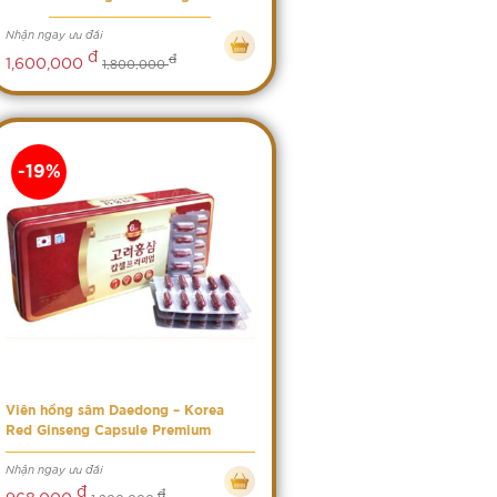
Nhận ngay ưu đãi
đ
đ
1,600,000
1,800,000
-19%
Viên hồng sâm Daedong – Korea
Red Ginseng Capsule Premium
Nhận ngay ưu đãi
đ
đ
968,000