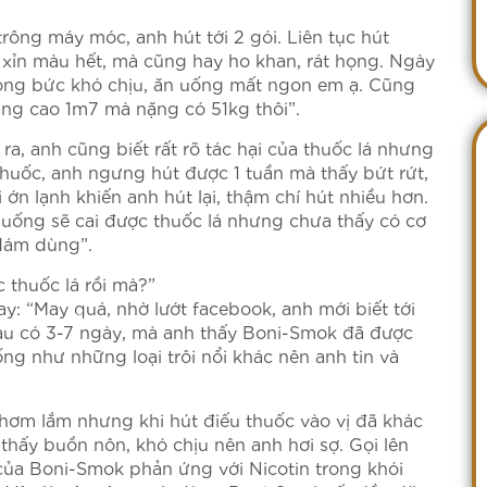
rông máy móc, anh hút tới 2 gói. Liên tục hút
 xỉn màu hết, mà cũng hay ho khan, rát họng. Ngày
óng bức khó chịu, ăn uống mất ngon em ạ. Cũng
ráng cao 1m7 mà nặng có 51kg thôi”.
a, anh cũng biết rất rõ tác hại của thuốc lá nhưng
huốc, anh ngưng hút được 1 tuần mà thấy bứt rứt,
 ớn lạnh khiến anh hút lại, thậm chí hút nhiều hơn.
uống sẽ cai được thuốc lá nhưng chưa thấy có cơ
dám dùng”.
 thuốc lá rồi mà?”
: “May quá, nhờ lướt facebook, anh mới biết tới
sau có 3-7 ngày, mà anh thấy Boni-Smok đã được
g như những loại trôi nổi khác nên anh tin và
hơm lắm nhưng khi hút điếu thuốc vào vị đã khác
thấy buồn nôn, khó chịu nên anh hơi sợ. Gọi lên
 của Boni-Smok phản ứng với Nicotin trong khói