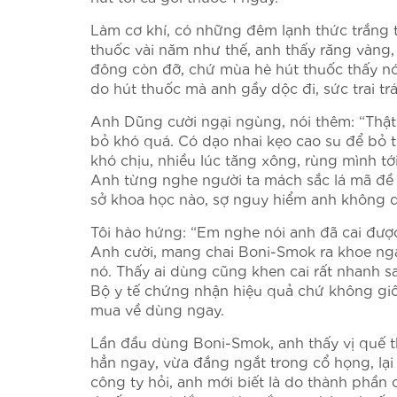
Làm cơ khí, có những đêm lạnh thức trắng t
thuốc vài năm như thế, anh thấy răng vàng,
đông còn đỡ, chứ mùa hè hút thuốc thấy n
do hút thuốc mà anh gầy dộc đi, sức trai t
Anh Dũng cười ngại ngùng, nói thêm: “Thật r
bỏ khó quá. Có dạo nhai kẹo cao su để bỏ t
khó chịu, nhiều lúc tăng xông, rùng mình tới
Anh từng nghe người ta mách sắc lá mã đề 
sở khoa học nào, sợ nguy hiểm anh không 
Tôi hào hứng: “Em nghe nói anh đã cai được
Anh cười, mang chai Boni-Smok ra khoe ngay
nó. Thấy ai dùng cũng khen cai rất nhanh 
Bộ y tế chứng nhận hiệu quả chứ không giốn
mua về dùng ngay.
Lần đầu dùng Boni-Smok, anh thấy vị quế t
hẳn ngay, vừa đắng ngắt trong cổ họng, lại 
công ty hỏi, anh mới biết là do thành phần