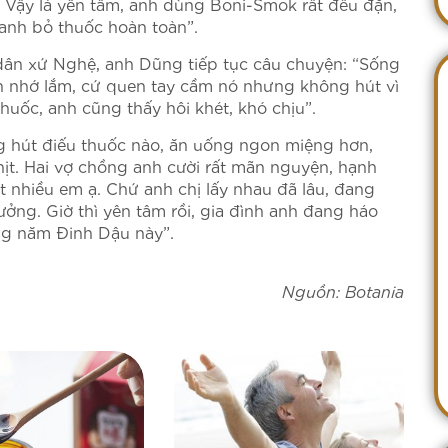
. Vậy là yên tâm, anh dùng Boni-Smok rất đều đặn,
 anh bỏ thuốc hoàn toàn”.
 dân xứ Nghệ, anh Dũng tiếp tục câu chuyện: “Sống
h nhớ lắm, cứ quen tay cầm nó nhưng không hút vì
huốc, anh cũng thấy hôi khét, khó chịu”.
 hút điếu thuốc nào, ăn uống ngon miệng hơn,
hịt. Hai vợ chồng anh cười rất mãn nguyện, hạnh
t nhiều em ạ. Chứ anh chị lấy nhau đã lâu, đang
ởng. Giờ thì yên tâm rồi, gia đình anh đang háo
ong năm Đinh Dậu này”.
Nguồn: Botania