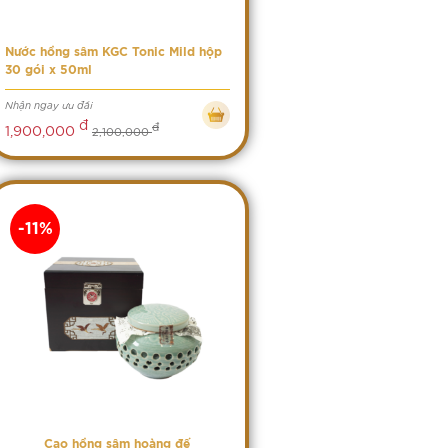
Nước hồng sâm KGC Tonic Mild hộp
30 gói x 50ml
Nhận ngay ưu đãi
đ
đ
1,900,000
2,100,000
-11%
Cao hồng sâm hoàng đế