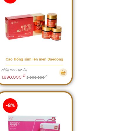
Cao Hồng sâm lên men Daedong
Nhận ngay ưu đãi
đ
đ
1,890,000
2,000,000
-8%