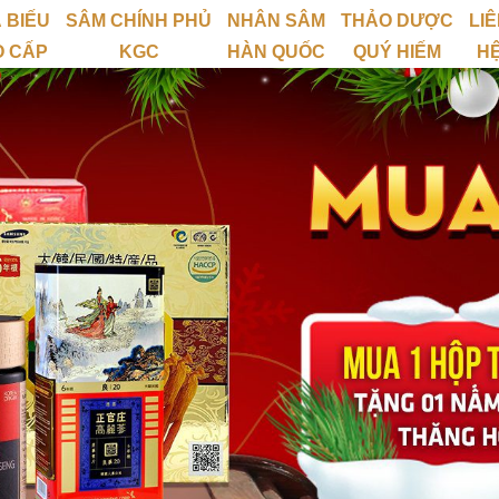
 BIẾU
SÂM CHÍNH PHỦ
NHÂN SÂM
THẢO DƯỢC
LI
O CẤP
KGC
HÀN QUỐC
QUÝ HIẾM
H