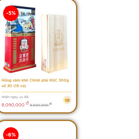
-5%
Hồng sâm khô Chính phủ KGC 300g
số 30 (19 củ)
Nhận ngay ưu đãi
đ
đ
8,090,000
8,500,000
-6%