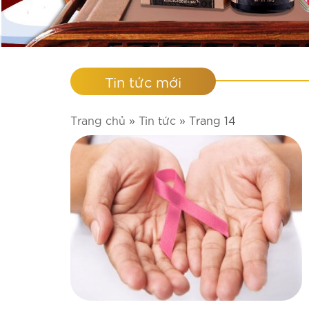
Tin tức mới
Trang chủ
»
Tin tức
»
Trang 14