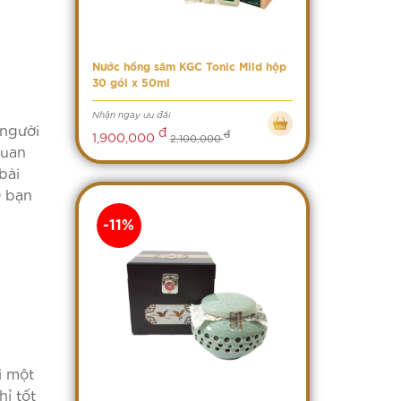
Nước hồng sâm KGC Tonic Mild hộp
30 gói x 50ml
Nhận ngay ưu đãi
 người
đ
đ
1,900,000
2,100,000
quan
bài
0 bạn
-11%
i một
ỉ tốt