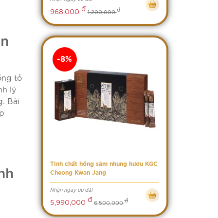
đ
đ
968,000
1,200,000
ện
-8%
ồng tỏ
nh lý
. Bài
úp
Tinh chất hồng sâm nhung hươu KGC
nh
Cheong Kwan Jang
Nhận ngay ưu đãi
đ
đ
5,990,000
6,500,000