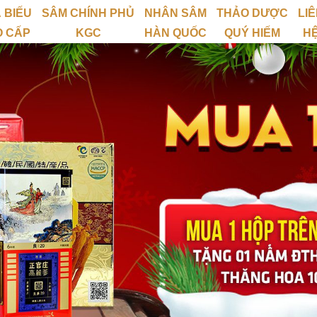
 BIẾU
SÂM CHÍNH PHỦ
NHÂN SÂM
THẢO DƯỢC
LI
O CẤP
KGC
HÀN QUỐC
QUÝ HIẾM
H