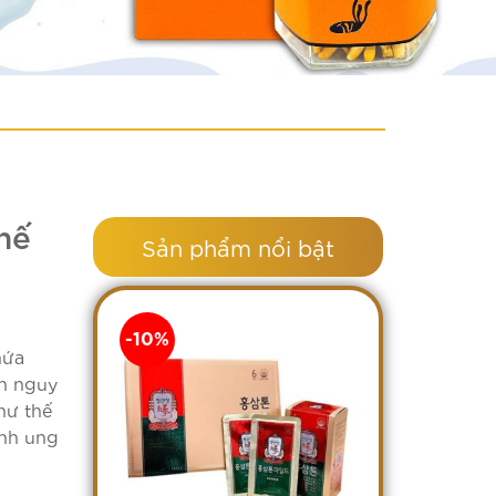
hế
Sản phẩm nổi bật
-10%
hứa
ến nguy
hư thế
ệnh ung