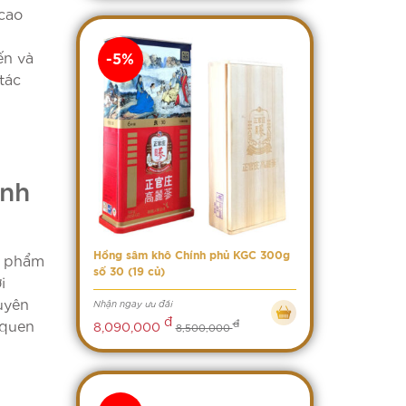
 cao
ến và
-5%
tác
ành
Hồng sâm khô Chính phủ KGC 300g
ực phẩm
số 30 (19 củ)
i
uyên
Nhận ngay ưu đãi
đ
 quen
đ
8,090,000
8,500,000