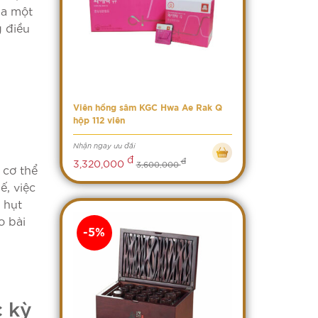
ủa một
g điều
Viên hồng sâm KGC Hwa Ae Rak Q
hộp 112 viên
Nhận ngay ưu đãi
đ
đ
3,320,000
3,600,000
 cơ thể
ế, việc
 hụt
o bài
-5%
c kỳ