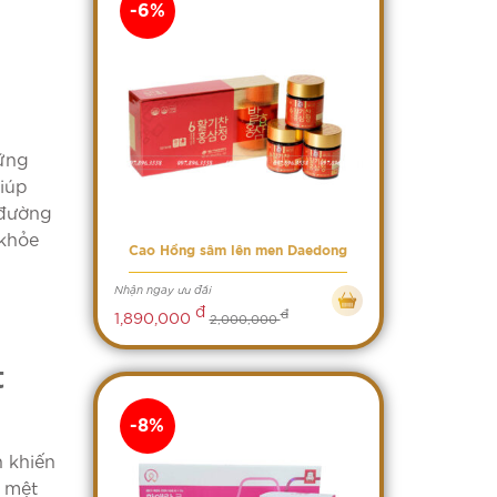
-6%
hững
iúp
 đường
 khỏe
Cao Hồng sâm lên men Daedong
Nhận ngay ưu đãi
đ
đ
1,890,000
2,000,000
t
-8%
n khiến
n mệt