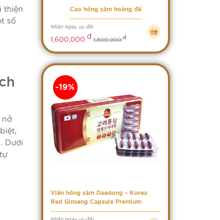
 thiện
Cao hồng sâm hoàng đế
t số
Nhận ngay ưu đãi
đ
đ
1,600,000
1,800,000
ích
-19%
 nở
biệt,
. Dưới
tự
Viên hồng sâm Daedong – Korea
Red Ginseng Capsule Premium
Nhận ngay ưu đãi